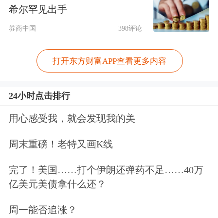
中国星网建设的“国网星座”。“国网星
希尔罕见出手
座”预计在2029年前发射约1300颗卫
券商中国
398评论
星，并计划在2035年完成大约1.3万颗
打开东方财富APP查看更多内容
卫星的发射部署。这些卫星好比天空中
的一个个移动基站，辐射全球，为全球
24小时点击排行
用户提供“无处不在”的互联网接入等
通
用心感受我，就会发现我的美
信服务
。
周末重磅！老特又画K线
商业航天的力量在我国卫星互联网建设
完了！美国……打个伊朗还弹药不足……40万
中逐渐凸显。卫星互联网低轨06组、07
亿美元美债拿什么还？
组卫星均在海南商业航天发射场发射，
周一能否追涨？
实现了五天两发。这也是海南商业航天