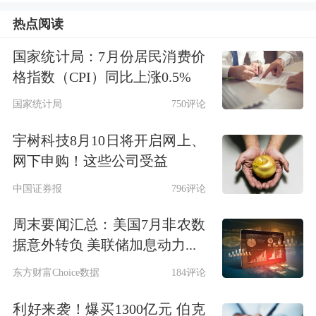
热点阅读
国家统计局：7月份居民消费价
格指数（CPI）同比上涨0.5%
国家统计局
750评论
宇树科技8月10日将开启网上、
网下申购！这些公司受益
中国证券报
796评论
周末要闻汇总：美国7月非农数
据意外转负 美联储加息动力...
商业航天公司参与度加深
东方财富Choice数据
184评论
卫星互联网低轨01组到07组卫星都属于
利好来袭！爆买1300亿元 伯克