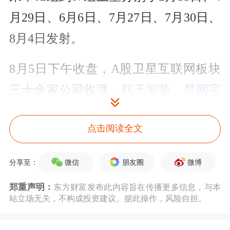
月29日、6月6日、7月27日、7月30日、
8月4日发射。
8月5日下午收盘，A股卫星互联网板块
三十余家公司收涨，
航天智装
、
星网宇
达
、
航天环宇
、
和而泰
等涨幅居前。梳
点击阅读全文
理上市公司公告，今年多个公司加大了
卫星互联网布局。
微信
朋友圈
微博
分享至：
郑重声明：
东方财富发布此内容旨在传播更多信息，与本
站立场无关，不构成投资建议。据此操作，风险自担。