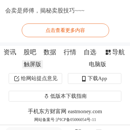
发射场首次挑战高密度发射即获成功。
会卖是师傅，揭秘卖股技巧~~~
截至目前，海南商业航天发射场已圆满
点击查看更多内容
完成四次发射。
07组卫星均由民营商业航天公司银河航
资讯
股吧
数据
行情
自选
导航
天承担研制。这是民营商业航天公司首
触屏版
电脑版
次批量研制此类卫星，卫星核心单机产
给网站提点意见
下载App
品均实现自主研制。本组发射的卫星通
低版本下载指南
过设计创新与垂直一体化整合，卫星的
研制采用面向批产的模块化设计，支持
手机东方财富网 eastmoney.com
网站备案号:沪ICP备05006054号-11
多模块并行总装、集成和测试，结合
机