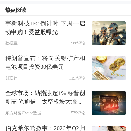
热点阅读
宇树科技IPO倒计时 下周一启
动申购！受益股曝光
数据宝
988评论
特朗普宣布：将向关键矿产和
电池项目投资30亿美元
财联社
1197评论
全球市场：纳指涨超1% 标普创
新高 光通信、太空板块大涨 ...
东方财富Choice数据
539评论
伯克希尔哈撒韦：2026年Q2归