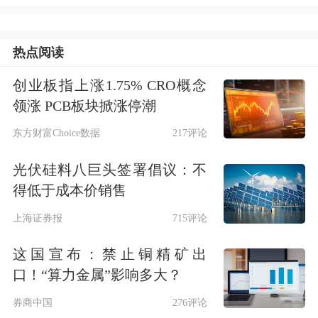
司“发债潮”的重要推手。
热点阅读
2023年8月，随着“管理层拟出台政策支
持消费金融公司、
汽车
金融公司发行金
创业板指上涨1.75% CRO概念
领涨 PCB板块掀涨停潮
融债券和信贷资产支持证券
东方财富Choice数据
217评论
（ABS）”的消息传出，彼时暂停约两
光伏硅料八巨头签署倡议：不
年的消金公司金融债发行进入重启阶
得低于成本价销售
段。2023年10月，《非银行金融机构行
上海证券报
715评论
政许可事项实施办法》实施，简化了债
这国宣布：禁止铜精矿出
券发行审批程序，取消非银机构发行非
口！“算力金属”影响多大？
资本类债券审批，改为事后报告制，大
券商中国
276评论
幅缩短发行流程。