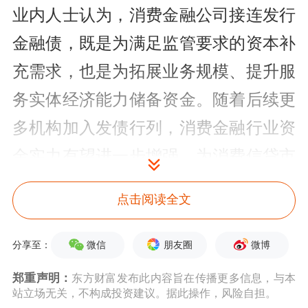
业内人士认为，消费金融公司接连发行
金融债，既是为满足监管要求的资本补
充需求，也是为拓展业务规模、提升服
务实体经济能力储备资金。随着后续更
多机构加入发债行列，消费金融行业资
金实力有望进一步增强，为消费信贷市
场的平稳发展提供有力支撑。
点击阅读全文
政策利好叠加成本优势消金公司金融债
微信
朋友圈
微博
分享至：
发行热情不减
郑重声明：
东方财富发布此内容旨在传播更多信息，与本
政策环境的持续优化是近年来消金公
站立场无关，不构成投资建议。据此操作，风险自担。