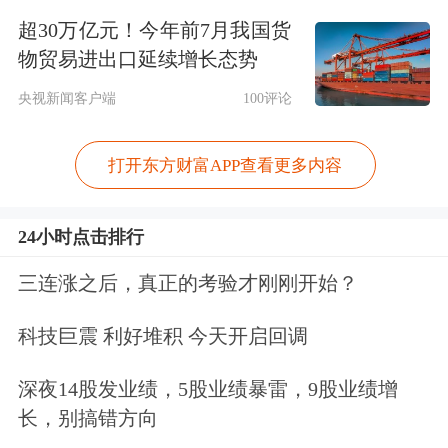
超30万亿元！今年前7月我国货
据新华财经梳理，2024年消费金融行业
物贸易进出口延续增长态势
金融债发行已呈现爆发式增长，总规模
央视新闻客户端
100评论
达到524亿元，全年共有11家持牌消费
打开东方财富APP查看更多内容
金融公司参与发行，其中，招联消金、
兴业消金、中银消金合计发行299亿
24小时点击排行
元，占总规模的57%，头部效应显著。
三连涨之后，真正的考验才刚刚开始？
从融资成本来看，2024年消金公司金融
科技巨震 利好堆积 今天开启回调
债票面利率区间为1.65%-3.30%，平均
深夜14股发业绩，5股业绩暴雷，9股业绩增
利率2.33%，下半年新入场机构如宁银
长，别搞错方向
消金、尚诚消金的金融债利率已降至