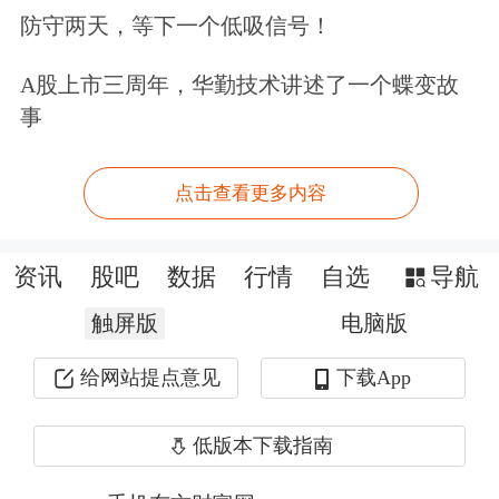
防守两天，等下一个低吸信号！
2.05%-2.35%。此外，2024年以来发行
A股上市三周年，华勤技术讲述了一个蝶变故
模式不断创新，多家公司采用“基本发
事
行规模+超额增发”机制，马上消金则首
创“双向回拨”机制。
点击查看更多内容
“实际上，近年来消费金融公司频频开
资讯
股吧
数据
行情
自选
导航
展金融债发行，最根本是得益于政策的
触屏版
电脑版
加速驱动。两年前，监管部门重启金融
给网站提点意见
下载App
债发行审批，2024年发行规模同比激
增，一举超近十年总和。”某
银行
消金
低版本下载指南
公司负责人称。