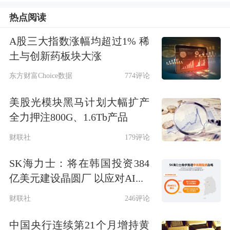
（LF）约4.88倍，市销率（TTM）约
热点阅读
11.79倍。
A股三大指数涨幅均超过1% 稀
土与创新药板块大涨
东方财富Choice数据
774评论
美股光模块黑马计划大幅扩产
全力押注800G、1.6Tb产品
财联社
179评论
SK海力士：将在韩国投资384
亿美元建设晶圆厂 以应对AI...
财联社
246评论
中国央行连续第21个月增持黄