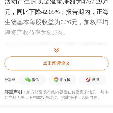
活动产生的现金流量净额为4767.29万
元，同比下降42.05%；报告期内，正海
生物基本每股收益为0.26元，加权平均
净资产收益率为5.17%。
点击阅读全文
微信
朋友圈
微博
分享至：
郑重声明：
东方财富发布此内容旨在传播更多信息，与本
站立场无关，不构成投资建议。据此操作，风险自担。
以8月4日收盘价计算，正海生物目前市
盈率（TTM）约为43.78倍，市净率