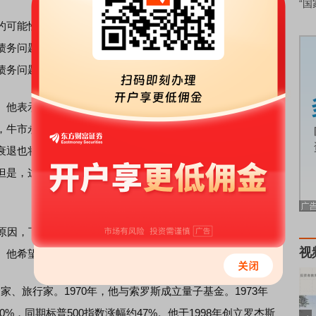
“国
可能性有限的观点，罗杰斯表示，美国未必一直居于领导
问题的担忧将凸显。Jim Rogers表示，人们曾经认为英
债务问题不足为惧。事实证明他们错了。
表示：“自2009年以来，美股持续强势，美国经历了史上
，牛市永远持续。下一次美国经济危机将是我有生之年最严
衰退也将非同寻常。”他进一步指出，过去很长时间，美联储
但是，这难以持续。“当每个人都兴奋时，通常是应该担心的
元的原因，下次出现经济危机时，人们会寻找避风港。尽管他不
视
。他希望能在那时将美元卖出。
、旅行家。1970年，他与索罗斯成立量子基金。1973年
00%，同期标普500指数涨幅约47%。他于1998年创立罗杰斯