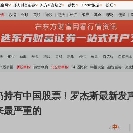
基金网
东方财富证券
东方财富期货
妙想
Choice数据
股吧
行情
数据
全球
美股
港股
期货
外汇
银行
基金
理财
债券
块
排行
新股
基金
港股
美股
期货
外汇
黄金
自选股
自选基金
个股研报
新股申购
转债申购
北交所申购
AH股比价
年报大全
融资融券
龙虎
仍持有中国股票！罗杰斯最新发
来最严重的