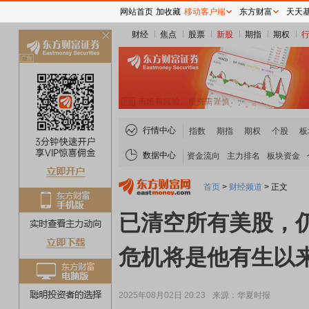
网站首页
加收藏
移动客户端
东方财富
天天
财经
焦点
股票
新股
期指
期权
关
闭
行情中心
指数
期指
期权
个股
板
数据中心
资金流向
主力排名
板块资金
首页
>
财经频道
>
正文
已清空所有美股，
危机将是他有生以
2025年08月02日 20:23
来源：华夏时报