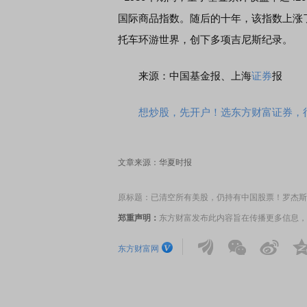
国际商品指数。随后的十年，该指数上涨了
托车环游世界，创下多项吉尼斯纪录。
来源：中国基金报、上海
证券
报
席连线｜东方财富证券陈果：A股再平衡的
债券知识通识：从基础认
，将吹向何处
想炒股，先开户！选东方财富证券，行
文章来源：华夏时报
原标题：已清空所有美股，仍持有中国股票！罗杰斯
郑重声明：
东方财富发布此内容旨在传播更多信息，
东方财富网