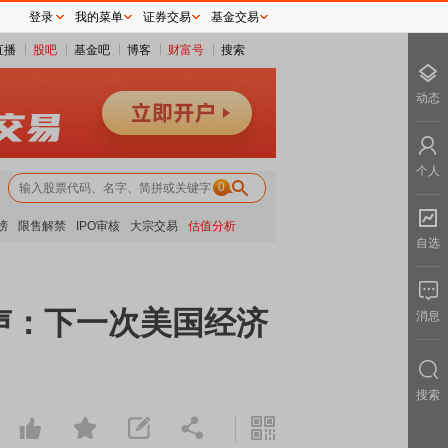
登录
我的菜单
证券交易
基金交易
直播
股吧
基金吧
博客
财富号
搜索
动态
个人
0
榜
限售解禁
IPO审核
大宗交易
估值分析
自选
声：下一次美国经济
消息
搜索