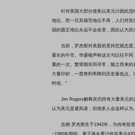
针对美国大部分债务以美元计因此违约
地位。而一旦其领导地位不再，人们对其债务
国的霸主地位永远不会改变，因此认为其
当前，罗杰斯对美股前景持悲观态度。他
最长的牛市。华盛顿声称这次与以往不同
重的一次。繁荣期非同寻常，随之而来的
大量印钞，一度将利率降到历史最低点。
时候。”
Jim Rogers解释其仍持有大量美
认为美元是避风港，但很多人会这样认为
吉姆·罗杰斯生于1942年，为传奇投资家
~1980年期间，量子基金累计收益率达42