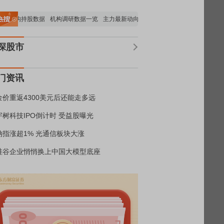
要机构持股数据
机构调研数据一览
主力最新动向
上市公司限售股解禁一览
昨日
深股市
门资讯
金价重返4300美元后还能走多远
宇树科技IPO倒计时 受益股曝光
纳指涨超1% 光通信板块大涨
硅谷企业悄悄换上中国大模型底座