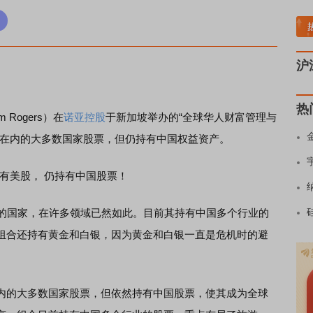
土板块领涨
元件板块走强
半导体板块活跃
沪深资金流向
A股估值分析全览
重
沪
热
m Rogers）在
诺亚控股
于新加坡举办的“全球华人财富管理与
国在内的大多数国家股票，但仍持有中国权益资产。
有美股， 仍持有中国股票！
要的国家，在许多领域已然如此。目前其持有中国多个行业的
组合还持有黄金和白银，因为黄金和白银一直是危机时的避
内的大多数国家股票，但依然持有中国股票，使其成为全球