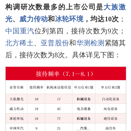
构调研次数最多的上市公司是
大族激
光
、
威力传动
和
冰轮环境
，均达10次
；
中国重汽
位列第四，接待次数为9次；
北方稀土
、
亚普股份
和
华测检测
紧随其
后，接待次数为8次。具体详见下图：