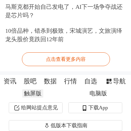
迄今股价累计最大涨幅330.15%
。新易
马斯克都开始自己发电了，AI下一场争夺战还
是芯片吗？
盛7月16日在投资者关系活动记录表中
称，公司产品结构的变化主要取决于市
10倍品种，错杀到极致，宋城演艺，文旅演绎
龙头股价竟跌回12年前
场及客户的需求，公司在2025年上半年
800G产品出货量和销售占比保持持续
点击查看更多内容
提升，400G产品也在持续出货。从目
前的市场需求及客户指引来看，
预计
资讯
股吧
数据
行情
自选
导航
2025年下半年起，1.6T产品将逐渐起
触屏版
电脑版
量
。
给网站提点意见
下载App
低版本下载指南