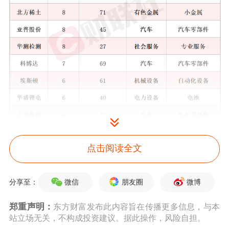
点击阅读全文
按机构来访接待量统计，
仕佳光子
、
德
微信
朋友圈
微博
分享至：
福科技
、
新易盛
、
豪鹏科技
、
中际旭
郑重声明：
东方财富发布此内容旨在传播更多信息，与本
创
、
新时达
、
孚能科技
、
宏发股份
、
涛
站立场无关，不构成投资建议。据此操作，风险自担。