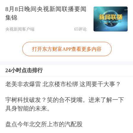
8月8日晚间央视新闻联播要闻
集锦
央视新闻客户端
65评论
根据财联社每周整理的图解牛熊股数据
打开东方财富APP查看更多内容
观察发现，当月跑出的多只牛股中，
新
24小时点击排行
易盛、
东芯股份
、
铜冠铜箔
、
神州细
老美非农爆雷 北京楼市松绑 这周要干大事？
胞
、
兰生股份
、
横河精密
、
渝开发
同期
机构来访接待量
分别为183家、59家、
宇树科技破发？笑的合不拢嘴。进来了解一下
具身智能的未来。
23家、6家、6家、5家和3家。
盘点今年北交所上市的汽配股
全球高速光模块龙头新易盛自4月低点