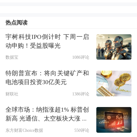
涛车业
和
聚光科技
接待量位列前十
。前
三名仕佳光子、德福科技、新易盛机构
热点阅读
来访接待量分别达256家、238家、183
宇树科技IPO倒计时 下周一启
家，具体详见下图：
动申购！受益股曝光
数据宝
1086评论
特朗普宣布：将向关键矿产和
电池项目投资30亿美元
财联社
1386评论
全球市场：纳指涨超1% 标普创
新高 光通信、太空板块大涨 ...
东方财富Choice数据
550评论