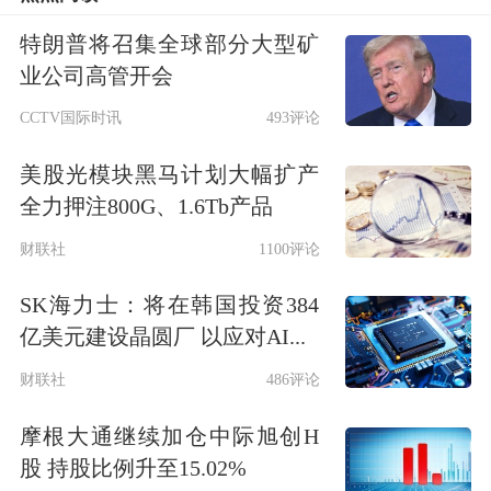
必须摒弃浮躁心态，在人工智能、生物
特朗普将召集全球部分大型矿
制造、
商业航天
等前沿领域要敢于投
业公司高管开会
入、勇于突破，构建难以被复制的护城
CCTV国际时讯
493评论
河，形成强大的磁吸效应。
美股光模块黑马计划大幅扩产
全力押注800G、1.6Tb产品
建议龙头企业建立研发投入与融资规模
财联社
1100评论
的动态挂钩机制，形成技术突破、估值
SK海力士：将在韩国投资384
提升、融资扩容的良性循环。
亿美元建设晶圆厂 以应对AI...
其次，要构建高效治理“净化器”。目
财联社
486评论
前，在科技创新企业中，处于初创期或
摩根大通继续加仓中际旭创H
者成长期的企业占比较高。这些企业需
股 持股比例升至15.02%