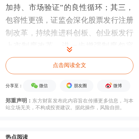
加持、市场验证”的良性循环；其三，
包容性更强，证监会深化股票发行注册
制改革，持续推进科创板、创业板发行
上市制度改革，进一步增强制度包容
性、适应性。
点击阅读全文
接下来，各方要让这股融资热潮真正转
微信
朋友圈
微博
分享至：
化为企业发展的持久动能。这不仅需要
郑重声明：
东方财富发布此内容旨在传播更多信息，与本
更好的市场环境，更需要企业主动作
站立场无关，不构成投资建议。据此操作，风险自担。
为，保障资金的精准投入与高效转化。
首先，要打造核心技术“强磁场”。企业
热点阅读