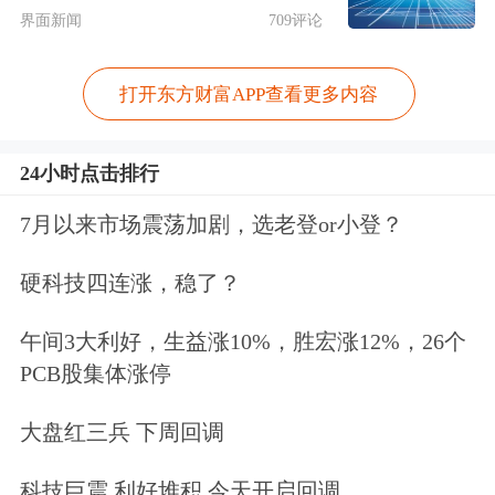
建立健全的现代财务管理体系和内控机
界面新闻
709评论
制，确保资金用在刀刃上，避免出现盲
打开东方财富APP查看更多内容
目扩张、低效投资。同时，企业要主动
提升信息披露的透明度和规范性，以诚
24小时点击排行
信赢得资本市场的长期信任。
7月以来市场震荡加剧，选老登or小登？
最后，要锻造商业价值“转化器”。科技
硬科技四连涨，稳了？
创新企业要着力加速科技成果的商业化
午间3大利好，生益涨10%，胜宏涨12%，26个
应用和迭代升级，以优异业绩为后续融
PCB股集体涨停
资、上市等奠定坚实基础。同时，行业
大盘红三兵 下周回调
头部企业需充分发挥“链主”作用，助力
科技巨震 利好堆积 今天开启回调
形成优质产业集群。