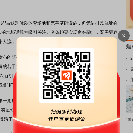
超’虽缺乏优质体育场地和完善基础设施，但凭借村民自发的
江苏’的地域话题性吸引关注。文体旅要实现良好融合，既需要赛
集人流，也要有完善的上下游服务链，以进一步带动消费。”
焦
发布的研报，中国
体育产业
的爆发式增长始于2014年国务院
费的若干意见》，该文件首次将
体育产业
定位为“绿色产业、
万亿元的目标。2025年3月份，中共中央办公厅、国务院办公厅
包含“扩大文体旅游消费”等在内的服务消费提质惠民行动。
竞技观赏向“赛事+消费+文旅”全链条延伸的转型升级。以
，将足球赛事深度融入城市文化，成为“跟着赛事去旅行”的典
既激活了民间体育热情，又培育了新的经济增长点。
“国