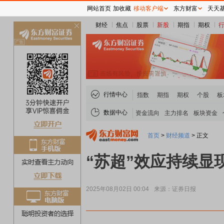
网站首页
加收藏
移动客户端
东方财富
天天
财经
焦点
股票
新股
期指
期权
关
闭
行情中心
指数
期指
期权
个股
板
数据中心
资金流向
主力排名
板块资金
首页
>
财经频道
>
正文
“苏超”效应持续显
2025年08月02日 00:04
来源：证券日报