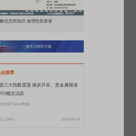
价委托那么多种，究竟怎么用？
北交所顶格打新居然只能
一键关注财经大咖
热点推荐
A股三大指数震荡 煤炭开采、贵金属领涨
CPO概念活跃
方财富Choice数据
92
人评论
2026-08-06