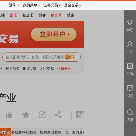
登录
我的菜单
证券交易
基金交易
直播
股吧
基金吧
博客
财富号
搜索
动态
个人
0
榜
限售解禁
IPO审核
大宗交易
估值分析
自选
产业
消息
搜索
览
重要机构持股数据
机构调研数据一览
主力最新动向
上市公司限售股解禁一览