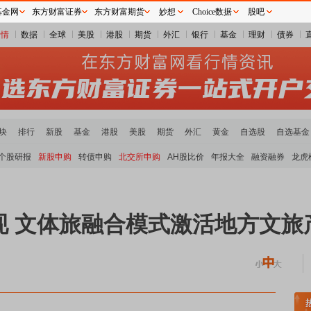
基金网
东方财富证券
东方财富期货
妙想
Choice数据
股吧
行情
数据
全球
美股
港股
期货
外汇
银行
基金
理财
债券
块
排行
新股
基金
港股
美股
期货
外汇
黄金
自选股
自选基金
个股研报
新股申购
转债申购
北交所申购
AH股比价
年报大全
融资融券
龙虎
现 文体旅融合模式激活地方文旅
贵金属板块领涨
小金属板块走强
半导体板块活跃
沪深资金流向
A股估值分析全