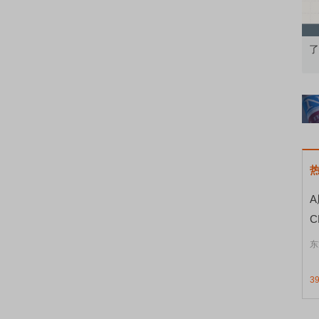
知到特色品种
了解北交所知识 做理性投资者
市
东
3