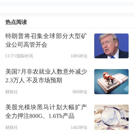
AWS增长不及竞争对手
微软
和谷歌。房
地美开盘上涨14%，房利美上涨18%。
热点阅读
纳斯达克中国金龙指数
跌逾2.7%，中概
特朗普将召集全球部分大型矿
业公司高管开会
股多数下跌，
金山云
跌超6%，
理想汽
CCTV国际时讯
1085评论
车
跌逾3%。
美国7月非农就业人数意外减少
2.3万人 不及市场预期
财联社
889评论
美股光模块黑马计划大幅扩产
全力押注800G、1.6Tb产品
美国非农数据公布后，美元指数直线跳
财联社
1402评论