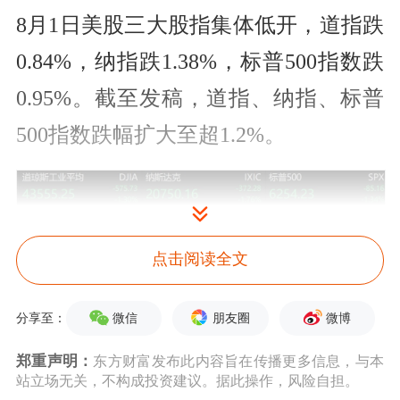
8月1日美股三大股指集体低开，道指跌
0.84%，纳指跌1.38%，标普500指数跌
0.95%。截至发稿，道指、纳指、标普
500指数跌幅扩大至超1.2%。
点击阅读全文
个股方面，
苹果
美股涨1.6%，苹果发布
的2025财年第三财季的财报营收远超华
微信
朋友圈
微博
分享至：
尔街预期。
亚马逊
跌7.3%，市值蒸发
郑重声明：
东方财富发布此内容旨在传播更多信息，与本
1780亿美元，该公司第二季度云业务
站立场无关，不构成投资建议。据此操作，风险自担。