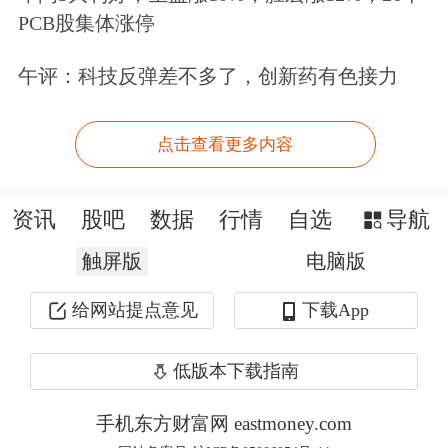
PCB股集体涨停
午评：科技反弹差不多了，创新药有色接力
欧股方面，德国DAX指数跌逾2.2%，
点击查看更多内容
法国CAC40指数跌超2.4%，意大利富时
MIB指数跌2.6%、欧洲斯托克50指数跌
资讯
股吧
数据
行情
自选
导航
超2.7%。
触屏版
电脑版
给网站提点意见
下载App
低版本下载指南
手机东方财富网 eastmoney.com
美联储降息概率大增？