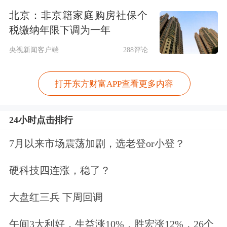
水。
北京：非京籍家庭购房社保个
税缴纳年限下调为一年
央视新闻客户端
288评论
打开东方财富APP查看更多内容
24小时点击排行
现货黄金直线拉升涨逾1.7%，突破3340
美元/盎司。
7月以来市场震荡加剧，选老登or小登？
硬科技四连涨，稳了？
大盘红三兵 下周回调
午间3大利好，生益涨10%，胜宏涨12%，26个