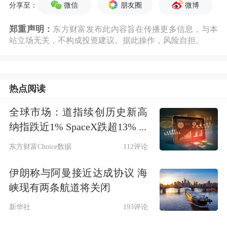
微信
朋友圈
微博
分享至：
郑重声明：
东方财富发布此内容旨在传播更多信息，与本
站立场无关，不构成投资建议。据此操作，风险自担。
热点阅读
全球市场：道指续创历史新高
纳指跌近1% SpaceX跌超13% ...
东方财富Choice数据
112评论
伊朗称与阿曼接近达成协议 海
峡现有两条航道将关闭
新华社
193评论