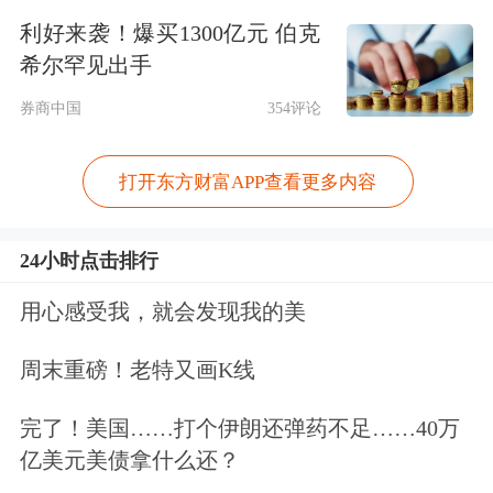
利好来袭！爆买1300亿元 伯克
希尔罕见出手
券商中国
354评论
中原证券：综合治理光伏低价无序竞争
政策有望进入发力阶段
打开东方财富APP查看更多内容
综合治理光伏行业低价无序竞争，政策
24小时点击排行
有望进入发力阶段。2025年7月，中央
用心感受我，就会发现我的美
财经委提出，依法依规治理企业低价无
周末重磅！老特又画K线
序竞争，引导企业提升产品品质，推动
落后产能有序退出；工信部组织光伏企
完了！美国……打个伊朗还弹药不足……40万
亿美元美债拿什么还？
业座谈会，要求企业聚焦重点难点，依