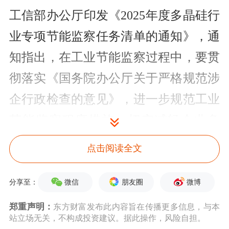
工信部办公厅印发《2025年度多晶硅行
业专项节能监察任务清单的通知》，通
知指出，在工业节能监察过程中，要贯
彻落实《国务院办公厅关于严格规范涉
企行政检查的意见》，进一步规范工业
节能监察程序措施，切实减轻企业负
担。
中原证券
表示，综合治理光伏行业
点击阅读全文
低价无序竞争，政策有望进入发力阶
段；
华西证券
指出，光伏行业在价格法
微信
朋友圈
微博
分享至：
修正草案治理“内卷式”竞争及上游产能
郑重声明：
东方财富发布此内容旨在传播更多信息，与本
站立场无关，不构成投资建议。据此操作，风险自担。
整合预期下，有望回归有序竞争态势；