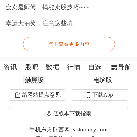
法依规、综合治理光伏行业低价无序竞
会卖是师傅，揭秘卖股技巧~~~
争；国家发展改革委、市场监管总局明
幸运大抽奖，注意这些坑…
确不正当价格行为认定标准，提高经营
者违反明码标价规定的处罚标准。下半
点击查看更多内容
年，光伏行业具体去产能政策将逐步出
资讯
股吧
数据
行情
自选
导航
台，进而推动行业加速见底回升。
触屏版
电脑版
华西证券：光伏行业有望回归有序竞争
给网站提点意见
下载App
态势
低版本下载指南
光伏行业在价格法修正草案治理“内卷
式”竞争及上游产能整合预期下，有望
手机东方财富网 eastmoney.com