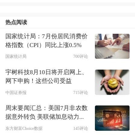
中信证券
认为，光伏产业链有望迎来价
格合理回升和盈利修复，基本面有望得
热点阅读
以夯实和改善。
国家统计局：7月份居民消费价
格指数（CPI）同比上涨0.5%
国家统计局
700评论
宇树科技8月10日将开启网上、
网下申购！这些公司受益
中国证券报
715评论
周末要闻汇总：美国7月非农数
据意外转负 美联储加息动力...
东方财富Choice数据
145评论