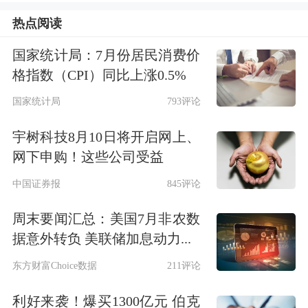
热点阅读
今日，在A股三大指数集体调整的背景
下，光伏概念股异军突起。截至券商中
国家统计局：7月份居民消费价
格指数（CPI）同比上涨0.5%
国发稿，光伏指数整体涨幅接近2%。
国家统计局
793评论
个股方面，开盘仅十多分钟，捷佳伟创
宇树科技8月10日将开启网上、
就被不少大单拉升至20cm涨停；紧跟
网下申购！这些公司受益
其后，文科股份、
双良节能
也直线拉升
中国证券报
845评论
涨停，
海优新材
盘中也一度触及20cm
周末要闻汇总：美国7月非农数
涨停，目前涨幅仍超过15%。大全能
据意外转负 美联储加息动力...
源、阳光电源、
爱旭股份
、
固德威
、晶
东方财富Choice数据
211评论
盛机电、
杉杉股份
等光伏概念股也有拉
利好来袭！爆买1300亿元 伯克