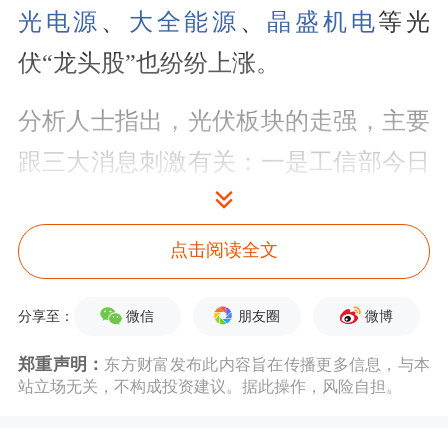
光电源
、
大全能源
、
晶盛机电
等光
伏“龙头股”也纷纷上涨。
分析人士指出，光伏板块的走强，主要
跟三大消息刺激有关：一是工信部今日
印发2025年度多晶硅行业专项节能监察
任务清单；二是国家能源局最新数据显
点击阅读全文
示，今年上半年全国
光伏发电
量大幅增
微信
朋友圈
微博
分享至：
长；三是捷佳伟创昨晚披露的业绩有
点“亮眼”。
郑重声明：
东方财富发布此内容旨在传播更多信息，与本
站立场无关，不构成投资建议。据此操作，风险自担。
光伏概念股拉升