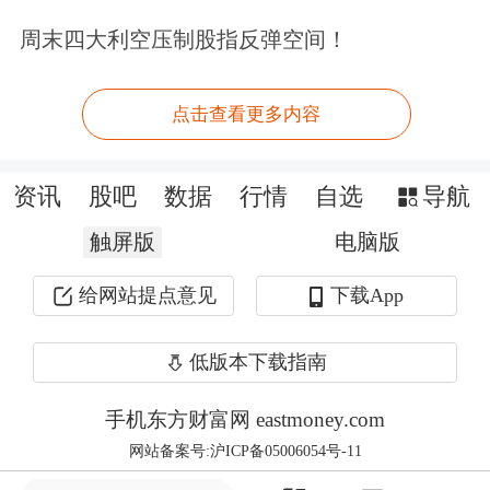
周末四大利空压制股指反弹空间！
企行政检查的意见》（国办发〔2024〕
54号），进一步规范工业节能监察程序
点击查看更多内容
措施，切实减轻企业负担。
通知显示，此次多晶硅行业专项节能监
资讯
股吧
数据
行情
自选
导航
察任务清单涵盖了
内蒙古
、四川、云
触屏版
电脑版
南、青海等地的41家企业，包括四川永
给网站提点意见
下载App
祥新能源有限公司（内蒙古分公司）、
低版本下载指南
内蒙古大全新能源有限公司、乐山协鑫
新能源科技有限公司、云南通威高纯晶
手机东方财富网 eastmoney.com
网站备案号:沪ICP备05006054号-11
硅有限公司、新疆中部合盛硅业有限公