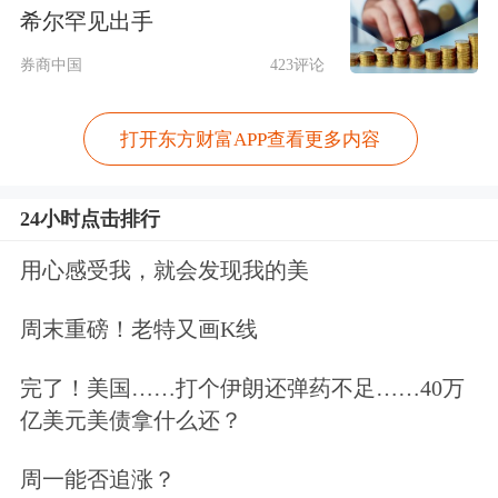
升动作。
希尔罕见出手
券商中国
423评论
消息面上，8月1日，工信部办公厅印发
《2025年度多晶硅行业专项节能监察任
打开东方财富APP查看更多内容
务清单的通知》。通知要求，各地工业
和信息化主管部门按照《工业和信息化
24小时点击排行
部办公厅关于组织开展2025年度工业节
用心感受我，就会发现我的美
能监察工作的通知》要求抓紧组织实
周末重磅！老特又画K线
施，于2025年9月30日前将监察结果报
完了！美国……打个伊朗还弹药不足……40万
送至工信部（节能与
综合
利用司）。通
亿美元美债拿什么还？
知指出，在工业节能监察过程中，要贯
周一能否追涨？
彻落实《国务院办公厅关于严格规范涉