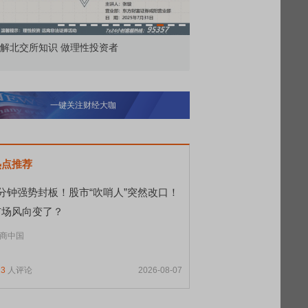
市价委托那么多种，究竟怎么用？
北交所顶格打新
一键关注财经大咖
热点推荐
9分钟强势封板！股市“吹哨人”突然改口！
市场风向变了？
商中国
23
人评论
2026-08-07