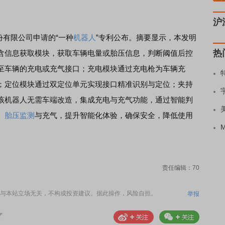
沪
份有限公司申请的“一种
机器人
”专利公布。摘要显示，本发明
热
含信息获取模块，获取车辆电量或胎压信息，判断阈值后控
至车辆的充电或充气接口；充电模块通过充电枪为车辆充
；定位模块通过双定位单元实现接口精准识别与定位；夹持
该机器人无需车端改造，集成充电与充气功能，通过智能判
、
胎压监测
与充气，提升智能化体验，确保安全，降低使用
责任编辑：70
与本站立场无关，不构成投资建议。据此操作，风险自担。
举报