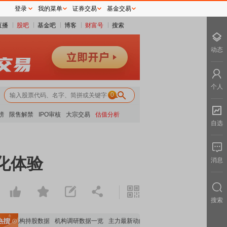
登录
我的菜单
证券交易
基金交易
直播
股吧
基金吧
博客
财富号
搜索
动态
个人
0
榜
限售解禁
IPO审核
大宗交易
估值分析
自选
化体验
消息
搜索
重要机构持股数据
机构调研数据一览
主力最新动向
上市公司限售股解禁一览
昨