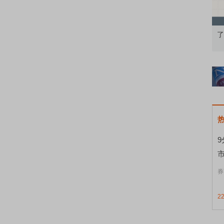
从基础认知到特色品种
了解北交所知识 做理性投资者
券
2