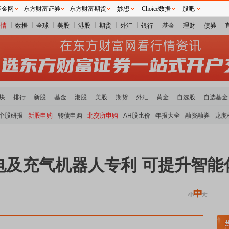
基金网
东方财富证券
东方财富期货
妙想
Choice数据
股吧
行情
数据
全球
美股
港股
期货
外汇
银行
基金
理财
债券
块
排行
新股
基金
港股
美股
期货
外汇
黄金
自选股
自选基金
个股研报
新股申购
转债申购
北交所申购
AH股比价
年报大全
融资融券
龙虎
电及充气机器人专利 可提升智能
稀土板块领涨
元件板块走强
半导体板块活跃
沪深资金流向
A股估值分析全览