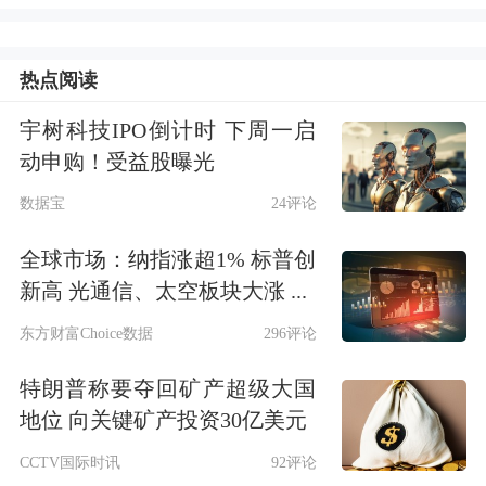
一，2024年该客户订单大幅增长。
热点阅读
据公告，思泉新材产品主要应用于各类
宇树科技IPO倒计时 下周一启
消费电子终端产品领域，随着消费电子
动申购！受益股曝光
终端产品市场持续发展，高导热功能性
数据宝
24评论
材料的应用不断拓展，热管理材料产品
全球市场：纳指涨超1% 标普创
市场需求呈现增长态势。
新高 光通信、太空板块大涨 ...
东方财富Choice数据
296评论
值得一提的是，本次“越南思泉新材散
特朗普称要夺回矿产超级大国
热产品项目”投资总额3.69亿元，募集
地位 向关键矿产投资30亿美元
资金投资金额3.69亿元。越南项目由公
CCTV国际时讯
92评论
司全资子公司越南思泉负责实施，项目