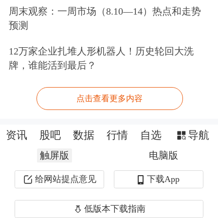
周末观察：一周市场（8.10—14）热点和走势
对此，田利辉表示，这反映了市场对公
预测
司治理质量提升和盈利确定性增强的认
12万家企业扎堆人形机器人！历史轮回大洗
可。其逻辑是分红信号释放经营信心，
牌，谁能活到最后？
首次中期分红通常被视为公司现金流充
沛、盈利能力稳健的标志，中期分红则
点击查看更多内容
传递出对行业周期性波动的抗风险能
资讯
股吧
数据
行情
自选
导航
力，这种“真金白银”的回报直接强化了
触屏版
投资者对管理层的信心。此外，市场对
电脑版
高频分红的偏好持续升温，中期分红常
给网站提点意见
下载App
态化提升了公司估值的“含金量”，吸引
低版本下载指南
了社保基金、险资等长期资金布局，推