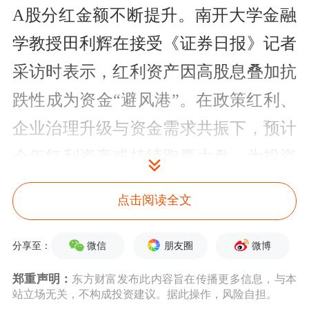
A股分红金额不断提升。南开大学金融
学教授田利辉在接受《证券日报》记者
采访时表示，红利资产因高股息叠加抗
跌性成为资金“避风港”。在政策红利、
企业治理升级与资金需求共振下，预计
今年红利资产或持续跑赢大盘，为投资
者提供稳收益、抗风险的核心配置选
点击阅读全文
项。
微信
朋友圈
微博
分享至：
一年多次分红队伍壮大
郑重声明：
东方财富发布此内容旨在传播更多信息，与本
首次中期分红公司获青睐
站立场无关，不构成投资建议。据此操作，风险自担。