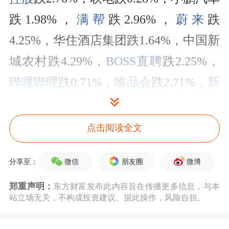
跌1.98%，
满帮
跌2.96%，
蔚来
跌
4.25%，华住酒店集团跌1.64%，中国新
城农村跌4.29%，
BOSS直聘
跌2.25%，
哔哩哔哩
跌0.71%，
唯品会
跌2.71%，
新
东方
跌5.09%，极氪跌2.53%，
万国数据
跌2.97%，WSP控股跌1.54%。
点击阅读全文
美股周三收盘涨跌不一。美联储维持利
微信
朋友圈
微博
分享至：
率不变，但自1993年末以来首次出现多
郑重声明：
东方财富发布此内容旨在传播更多信息，与本
位理事投反对票利率决议的情况。美联
站立场无关，不构成投资建议。据此操作，风险自担。
储主席鲍威尔称央行尚未就9月可能的