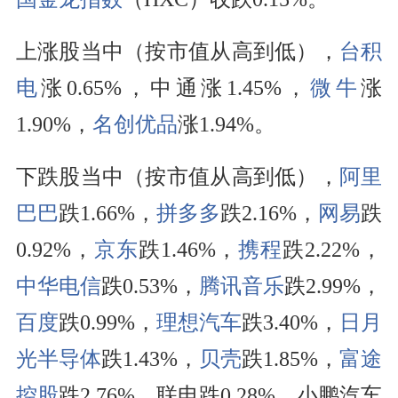
上涨股当中（按市值从高到低），
台积
电
涨0.65%，中通涨1.45%，
微牛
涨
1.90%，
名创优品
涨1.94%。
下跌股当中（按市值从高到低），
阿里
巴巴
跌1.66%，
拼多多
跌2.16%，
网易
跌
0.92%，
京东
跌1.46%，
携程
跌2.22%，
中华电信
跌0.53%，
腾讯音乐
跌2.99%，
百度
跌0.99%，
理想汽车
跌3.40%，
日月
光半导体
跌1.43%，
贝壳
跌1.85%，
富途
控股
跌2.76%，联电跌0.28%，小鹏汽车