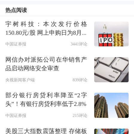
政策调整“作出任何决定”。
热点阅读
道指跌171.71点，跌幅为0.38%，报
宇树科技：本次发行价格
150.80元/股 网上申购日为8月...
44461.28点；纳指涨31.38点，涨幅为
中国证券报
3441评论
0.15%，报21129.67点；标普500指数跌
7.94点，跌幅为0.12%，报6362.92点。
网信办对派拓公司在华销售产
品启动网络安全审查
领涨中概股列表：
央视新闻客户端
839评论
部分银行房贷利率降至“2字
头”！有银行房贷利率低于2.8%
中国证券报
215评论
美股三大指数震荡整理 存储板