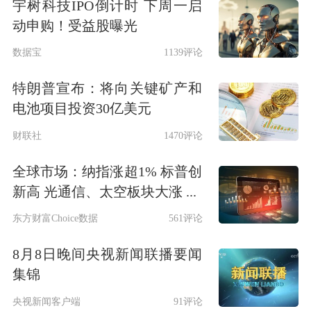
宇树科技IPO倒计时 下周一启
动申购！受益股曝光
数据宝
1139评论
特朗普宣布：将向关键矿产和
电池项目投资30亿美元
财联社
1470评论
全球市场：纳指涨超1% 标普创
新高 光通信、太空板块大涨 ...
东方财富Choice数据
561评论
8月8日晚间央视新闻联播要闻
集锦
央视新闻客户端
91评论