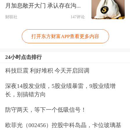
月加息敞开大门 承认存在沟...
在热门中概股集体走强的同时，部分成
财联社
147评论
分股的交易活跃度也同步提升。成交量
打开东方财富APP查看更多内容
方面，蔚来汽车位居中概股首位，成为
资金交易的核心标的；换手率指标上，
24小时点击排行
小马智行（6.42%）、乐信（6.12%）、
科技巨震 利好堆积 今天开启回调
爱奇艺
（5.75%）位列前三。
深夜14股发业绩，5股业绩暴雷，9股业绩增
值得注意的是，外资机构对中概股的积
长，别搞错方向
极态度正通过实际行动释放。国际投行
防守两天，等下一个低吸信号！
中，
花旗集团
于本周二将
老虎证券
评级
欧菲光（002456）控股中科岛晶，卡位玻璃基
从“中性”上调至“买入” ，该公司目前的