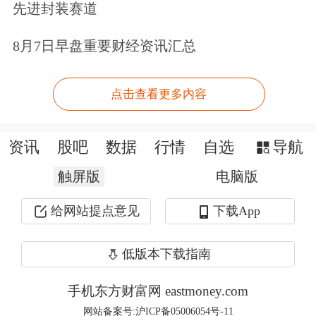
先进封装赛道
目标价为14.00美元，高于此前9.50美元
8月7日早盘重要财经资讯汇总
的目标价。花旗集团的目标价表明，该
股较当前股价有27.50%的潜在上涨空
点击查看更多内容
间。
Wind数据显示，外资机构共纳入21只
资讯
股吧
数据
行情
自选
导航
成分股。其中，蔚来汽车、小马智行、
触屏版
电脑版
爱奇艺、老虎证券等机构持股总数及占
给网站提点意见
下载App
比均显现上涨。
低版本下载指南
手机东方财富网 eastmoney.com
网站备案号:沪ICP备05006054号-11