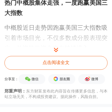
热门中概股集体走强，一度跑赢美国三
大指数
中概股近日走势因跑赢美国三大指数吸
引着市场目光，不仅多数成分股表现突
出，外资机构资金也在持续流入。
Wind数据显示，纳斯达克中国金龙指
点击阅读全文
数年初至今涨幅达16.76%，显著超越同
微信
朋友圈
微博
分享至：
期美国三大指数，道琼斯工业平均指数
郑重声明：
东方财富发布此内容旨在传播更多信息，与本
涨幅5.80%，标普500指数上涨8.11%，
站立场无关，不构成投资建议。据此操作，风险自担。
纳斯达克综合指数上涨8.85%。数据差