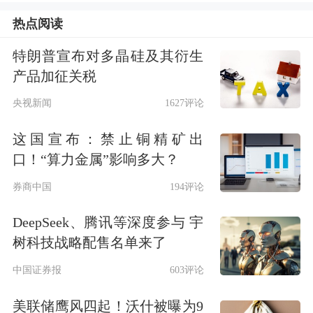
异直观反映出市场对中概股的情绪正逐
热点阅读
步修复，资金关注度同步升温。
特朗普宣布对多晶硅及其衍生
具体到成分股，超半数中概股近期均呈
产品加征关税
不同程度上涨，多只个股表现尤为突
央视新闻
1627评论
出。其中，亿鹏能源以11.71%的涨幅领
这国宣布：禁止铜精矿出
口！“算力金属”影响多大？
跑，水滴公司紧随其后，上涨8.98%，
券商中国
194评论
个股的强势拉升对金龙指数的整体上扬
起到了关键推动作用。此外，
小马智
DeepSeek、腾讯等深度参与 宇
树科技战略配售名单来了
行
、
世纪互联
、
陆控
、
正业生物
、
乐信
中国证券报
603评论
等5只个股涨幅均超过5%，共同构成中
概股的上涨梯队。
美联储鹰风四起！沃什被曝为9