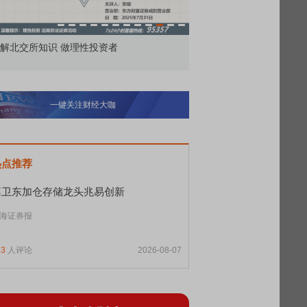
市价委托那么多种，究竟怎么用？
北交
一键关注财经大咖
热点推荐
葛卫东加仓存储龙头兆易创新
海证券报
13
人评论
2026-08-07