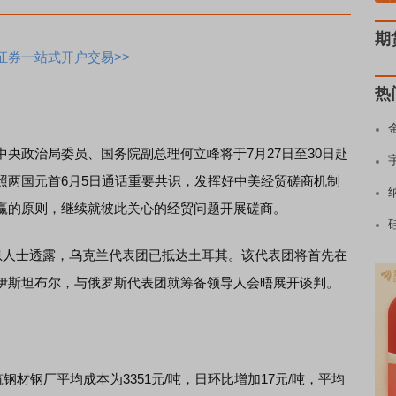
期
证券一站式开户交易>>
热
央政治局委员、国务院副总理何立峰将于7月27日至30日赴
照两国元首6月5日通话重要共识，发挥好中美经贸磋商机制
赢的原则，继续就彼此关心的经贸问题开展磋商。
消息人士透露，乌克兰代表团已抵达土耳其。该代表团将首先在
伊斯坦布尔，与俄罗斯代表团就筹备领导人会晤展开谈判。
筑钢材钢厂平均成本为3351元/吨，日环比增加17元/吨，平均