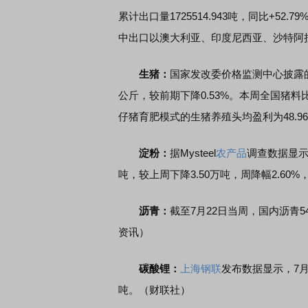
累计出口量1725514.943吨，同比+52.
中出口以澳大利亚、印度尼西亚、沙特阿
生猪：
国家发改委价格监测中心披露的数
公斤，较前期下降0.53%。本周全国猪料比
仔猪育肥模式的生猪养殖头均盈利为48.9
淀粉：
据Mysteel
农产品
调查数据显示
吨，较上周下降3.50万吨，周降幅2.60%，月
沥青：
截至7月22日当周，国内沥青5
资讯）
碳酸锂：
上海钢联
发布数据显示，7月
吨。（财联社）