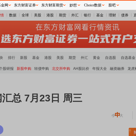
基金网
东方财富证券
东方财富期货
妙想
Choice数据
股吧
行情
数据
全球
美股
港股
期货
外汇
银行
基金
理财
债券
块
排行
新股
基金
港股
美股
期货
外汇
黄金
自选股
自选基金
个股研报
新股申购
转债申购
北交所申购
AH股比价
年报大全
融资融券
龙虎
汇总 7月23日 周三
稀土板块领涨
元件板块走强
半导体板块活跃
沪深资金流向
A股估值分析全览