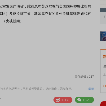
办公室发表声明称，此前总理苏达尼在与美国国务卿鲁比奥的
库区）及萨拉赫丁省、基尔库克省的多处关键基础设施和石
识通识：从基础认知到特色品种
了解北交所知识 做理性投资者
。（央视新闻）
上
责任编辑：117
2
与本站立场无关，不构成投资建议。据此操作，风险自担。
举报