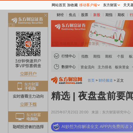
网站首页
加收藏
移动客户端
东方财富
天天
财经
焦点
股票
新股
期指
期权
关
闭
行情中心
指数
期指
期权
个股
板
数据中心
资金流向
主力排名
板块资金
首页
>
财经频道
>
正文
精选 | 夜盘盘前要闻
2025年07月23日 20:00
来源：东方财富研究中心
AI妙想为你解读全文 APP内免费阅读