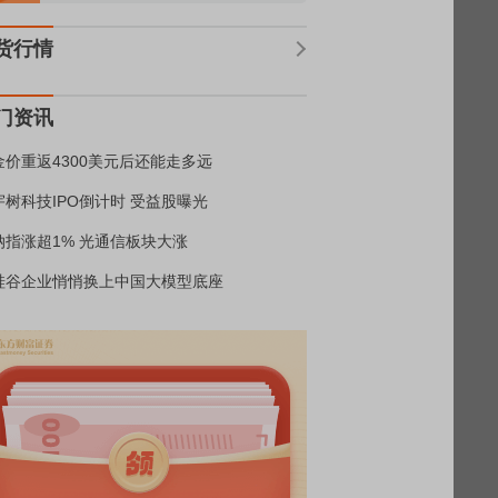
货行情
门资讯
金价重返4300美元后还能走多远
宇树科技IPO倒计时 受益股曝光
纳指涨超1% 光通信板块大涨
硅谷企业悄悄换上中国大模型底座