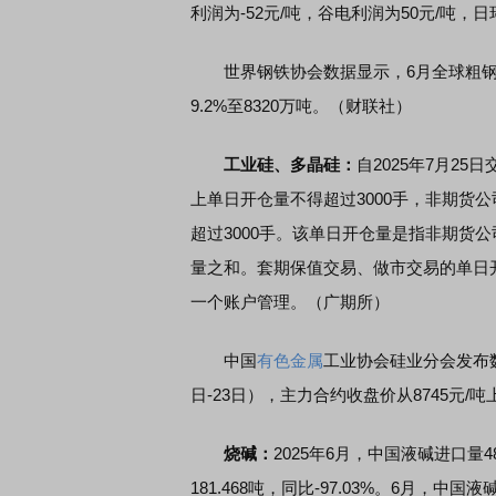
利润为-52元/吨，谷电利润为50元/吨，日环
世界钢铁协会数据显示，6月全球粗钢产量
9.2%至8320万吨。（财联社）
工业硅、多晶硅：
自2025年7月2
上单日开仓量不得超过3000手，非期货公
超过3000手。该单日开仓量是指非期货
量之和。套期保值交易、做市交易的单日
一个账户管理。（广期所）
中国
有色金属
工业协会硅业分会发布数
日-23日），主力合约收盘价从8745元/吨
烧碱：
2025年6月，中国液碱进口量48.
181.468吨，同比-97.03%。6月，中国液碱