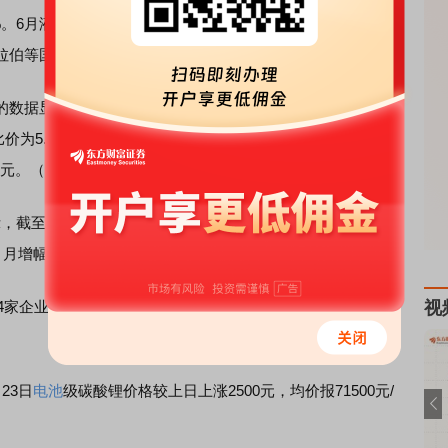
79%。6月液碱（烧碱）净出口29.09万吨，环比增加13.69%，其
拉伯等国为主。（隆众资讯）
据显示，2025年7月第3周，全国生猪出场价格为14.96元/
价为5.50，环比下跌0.54%。按目前价格及成本推算，未来
6元。（国家发改委）
，截至7月23日，全国玉米淀粉企业淀粉库存总量131.1万
增幅0.15%；年同比增幅19.40%。（Mysteel）
4家企业厂家样本出货量共41.5万吨，环比增加0.2%。（隆众
视
23日
电池
级碳酸锂价格较上日上涨2500元，均价报71500元/