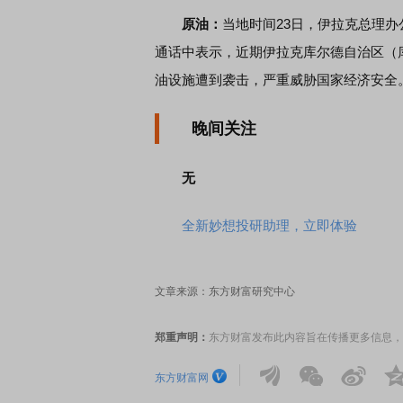
原油：
当地时间23日，伊拉克总理
通话中表示，近期伊拉克库尔德自治区（
首席连线｜东方财富证券陈果：A股再平衡的
债券知
油设施遭到袭击，严重威胁国家经济安全
风，将吹向何处
晚间关注
无
全新妙想投研助理，立即体验
文章来源：东方财富研究中心
郑重声明：
东方财富发布此内容旨在传播更多信息，
东方财富网