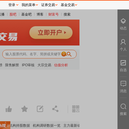
登录
我的菜单
证券交易
基金交易
直播
股吧
基金吧
博客
财富号
搜索
动态
个人
0
榜
限售解禁
IPO审核
大宗交易
估值分析
自选
消息
搜索
重要机构持股数据
机构调研数据一览
主力最新动向
上市公司限售股解禁一览
昨