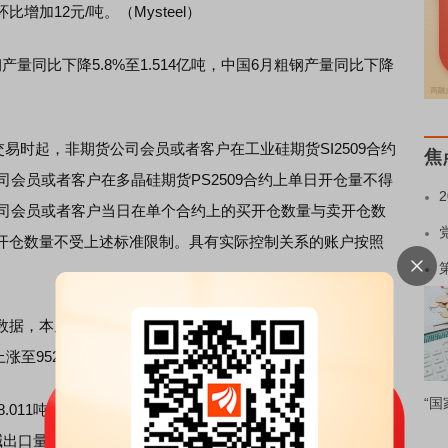
比增加12元/吨。（Mysteel）
同比下降5.8%至1.514亿吨，中国6月粗钢产量同比下降
5日交易时起，非期货公司会员或者客户在工业硅期货SI2509合约
焦
司会员或者客户在多晶硅期货PS2509合约上单日开仓量不得
公司会员或者客户当日在单个合约上的买开仓数量与卖开仓数
开仓数量不受上述标准限制。具有实际控制关系的账户按照
据，本周工业硅现货价格上涨。过去一周（2025年7月17
上涨至9525元/吨，涨幅为8.92%。（财联社）
“国
011吨，同比-40.62%，环比+113.00%；1-6月累计进口量
出口量290962.60吨，同比+32.31%，环比+13.70%；1-6月