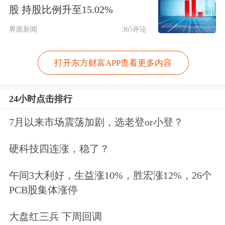
（从左到右：布莱恩·阿姆斯特朗、
股 持股比例升至15.02%
Dave Ripley、杰里米·阿莱尔、Paolo
界面新闻
365评论
Ardoino）
打开东方财富APP查看更多内容
24小时点击排行
7月以来市场震荡加剧，选老登or小登？
硬科技四连涨，稳了？
午间3大利好，生益涨10%，胜宏涨12%，26个
（从左到右：瑞恩·麦克伦尼、弗拉基
PCB股集体涨停
米尔·特内夫、温克莱沃斯兄弟）
大盘红三兵 下周回调