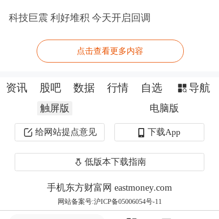
截至周五收盘，
Robinhood和Coinbase
科技巨震 利好堆积 今天开启回调
双双创出
历史新高
，Circle则在一度冲
高11%的背景下收跌逾4%。
点击查看更多内容
资讯
股吧
数据
行情
自选
导航
触屏版
电脑版
给网站提点意见
下载App
低版本下载指南
手机东方财富网 eastmoney.com
（Robinhood日线图，来源：
网站备案号:沪ICP备05006054号-11