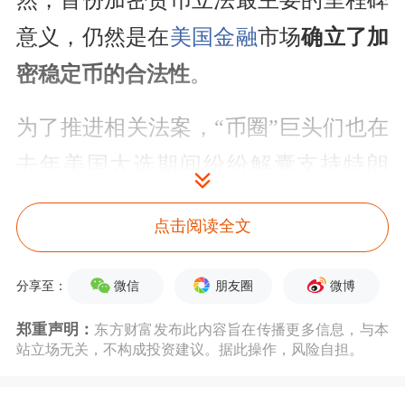
然，首份加密货币立法最主要的里程碑
意义，仍然是在
美国金融
市场
确立了加
密稳定币的合法性
。
为了推进相关法案，“币圈”巨头们也在
去年美国大选期间纷纷解囊支持特朗
普，这些金主们也受邀在周五签字仪式
点击阅读全文
的前排就坐。
微信
朋友圈
微博
分享至：
根据特朗普点名，到场的首席执行官们
包括
Coinbase
的布莱恩·
阿姆斯特朗
、
郑重声明：
东方财富发布此内容旨在传播更多信息，与本
站立场无关，不构成投资建议。据此操作，风险自担。
Kraken
的Dave Ripley、
Circle
的杰里米
·阿莱尔、
USDT发行商泰达公司
的