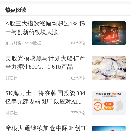
热点阅读
Paolo Ardoino、支付巨头
Visa
的瑞恩·麦
克伦尼、视频平台
Rumble
的Chris
A股三大指数涨幅均超过1% 稀
土与创新药板块大涨
Pavlovski、
Robinhood
的弗拉基米尔·特
东方财富Choice数据
843评论
内夫，以及交易所
Gemini
的创始人温
美股光模块黑马计划大幅扩产
克莱沃斯兄弟。
全力押注800G、1.6Tb产品
财联社
637评论
SK海力士：将在韩国投资384
亿美元建设晶圆厂 以应对AI...
财联社
337评论
摩根大通继续加仓中际旭创H