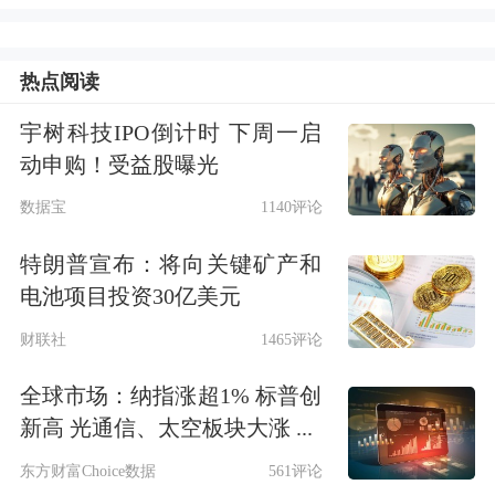
热点阅读
宇树科技IPO倒计时 下周一启
动申购！受益股曝光
数据宝
1140评论
特朗普宣布：将向关键矿产和
电池项目投资30亿美元
财联社
1465评论
全球市场：纳指涨超1% 标普创
新高 光通信、太空板块大涨 ...
东方财富Choice数据
561评论