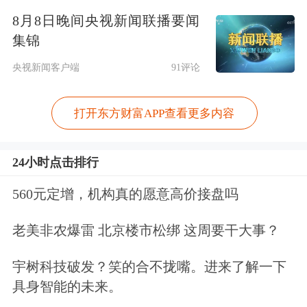
8月8日晚间央视新闻联播要闻
集锦
央视新闻客户端
91评论
打开东方财富APP查看更多内容
（图片来源：21世纪经济报道记者从香
24小时点击排行
港高等法院获得的复印件）
560元定增，机构真的愿意高价接盘吗
这一时间节点，距离宗庆后2024年2月
老美非农爆雷 北京楼市松绑 这周要干大事？
底去世仅仅过去9个月时间，意味着这
宇树科技破发？笑的合不拢嘴。进来了解一下
场家族财产纠纷早已被摆上明面。
具身智能的未来。