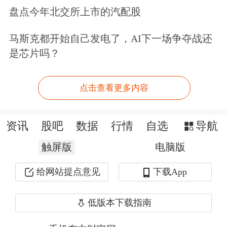
香港高等法院在审阅原诉传票、原告及
盘点今年北交所上市的汽配股
律师确认书、原告承诺书等证据资料
马斯克都开始自己发电了，AI下一场争夺战还
后，发出了临时禁止令。
是芯片吗？
临时禁止令要求宗馥莉、JIAN HAO
点击查看更多内容
Ventures Limited不得自行或通过代理人
或其他任何方式处置、处理或减少在汇
资讯
股吧
数据
行情
自选
导航
丰银行账户内任何资产的价值，也不得
触屏版
电脑版
处置或减少自2024年2月2日以来至禁令
给网站提点意见
下载App
送达期间，存于汇丰账户内该等资产的
低版本下载指南
替代财产或可追索收益。