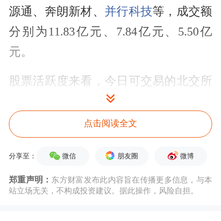
源通、奔朗新材、
并行科技
等，成交额
分别为11.83亿元、7.84亿元、5.50亿
元。
股票活跃度来看，今日可交易的北交所
个股中，换手率超10%的有28只，其
中，5股换手率超20%，换手率在
点击阅读全文
5%~10%之间的有66只，换手率在
微信
朋友圈
微博
分享至：
1%~5%之间的有159只。全天换手率居
郑重声明：
东方财富发布此内容旨在传播更多信息，与本
前的股票有万源通、奔朗新材、佳合科
站立场无关，不构成投资建议。据此操作，风险自担。
技等，换手率分别为43.91%、31.44%、