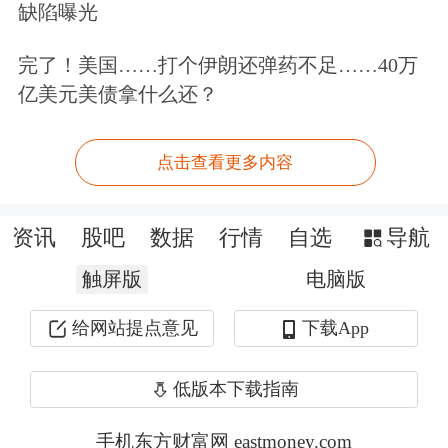
833030
立方控股
31.07
1.90
11.25
缺陷曝光
920088
科力股份
38.93
3.68
22.13
完了！美国……打个伊朗还弹药不足……40万
833914
远航精密
28.30
0.46
7.10
亿美元美债拿什么还？
833171
国航远洋
12.16
-0.33
5.83
835184
国源科技
18.63
-3.92
12.09
点击查看更多内容
832982
锦波生物
356.75
-2.30
0.89
资讯
股吧
数据
行情
自选
导航
873152
天宏锂电
20.49
2.76
13.43
832469
富恒新材
15.28
3.52
12.21
触屏版
电脑版
873593
鼎智科技
36.43
-1.91
2.98
给网站提点意见
下载App
835185
贝特瑞
22.82
-0.13
0.67
低版本下载指南
920068
天工股份
20.50
2.14
13.15
830974
凯大催化
9.96
10.67
13.48
手机东方财富网 eastmoney.com