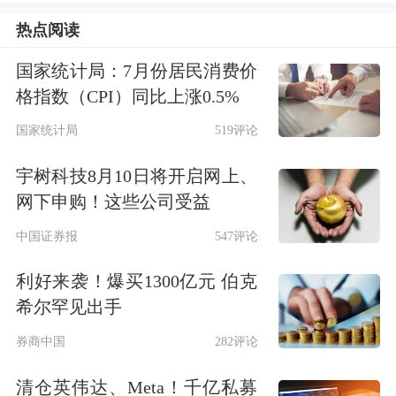
30.36%。（数据宝）
热点阅读
北交所个股今日成交明细
国家统计局：7月份居民消费价
格指数（CPI）同比上涨0.5%
左右拖动表格，可查看剩余表格内容
代码
简称
收盘价（元）
涨跌幅（%）
换手率（
国家统计局
519评论
920060
万源通
37.74
11.00
43.91
宇树科技8月10日将开启网上、
836807
奔朗新材
20.25
9.11
31.44
网下申购！这些公司受益
839493
并行科技
153.04
2.64
8.74
中国证券报
547评论
920037
广信科技
76.06
-3.90
22.31
利好来袭！爆买1300亿元 伯克
873305
九菱科技
75.17
2.86
16.23
希尔罕见出手
831039
国义招标
17.96
-6.36
12.44
券商中国
282评论
872392
佳合科技
33.76
30.00
30.36
清仓英伟达、Meta！千亿私募