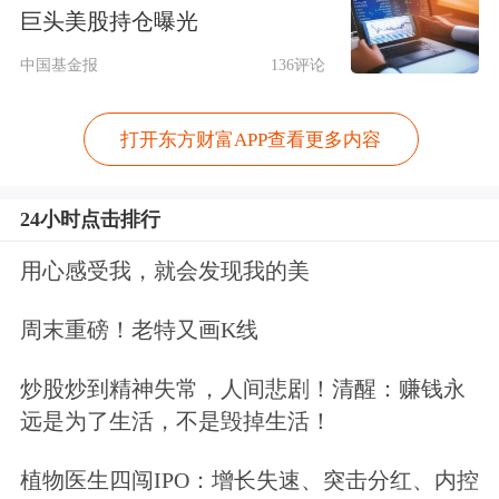
835174
五新隧装
48.69
1.88
7.99
巨头美股持仓曝光
835305
*ST云创
18.01
0.56
18.83
中国基金报
136评论
836961
西磁科技
43.86
2.48
16.78
920002
万达轴承
125.76
-2.36
6.29
打开东方财富APP查看更多内容
873169
七丰精工
40.88
-0.87
12.13
835207
众诚科技
30.36
2.99
14.90
24小时点击排行
832522
纳科诺尔
47.99
2.59
4.01
用心感受我，就会发现我的美
430090
同辉信息
9.56
-4.30
17.73
周末重磅！老特又画K线
833284
灵鸽科技
29.93
1.22
11.32
839719
宁新新材
18.42
4.01
16.49
炒股炒到精神失常，人间悲剧！清醒：赚钱永
远是为了生活，不是毁掉生活！
832876
慧为智能
34.50
-2.02
16.68
920799
艾融软件
59.89
-1.25
3.04
植物医生四闯IPO：增长失速、突击分红、内控