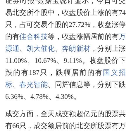
证券时报·数据宝统计显示，今日可交
易北交所个股中，收盘股价上涨的有74
只，占可交易个股的27.72%，收盘涨停
的有
佳合科技
等，收盘涨幅居前的有
万
源通
、
凯大催化
、
奔朗新材
，分别上涨
11.00%、10.67%、9.11%。收盘股价下
跌的有187只，跌幅居前的有
国义招
标
、
春光智能
、同辉信息等，分别下跌
6.36%、4.78%、4.30%。
成交方面，全天成交额超亿元的股票共
有66只，成交额居前的北交所股票有万