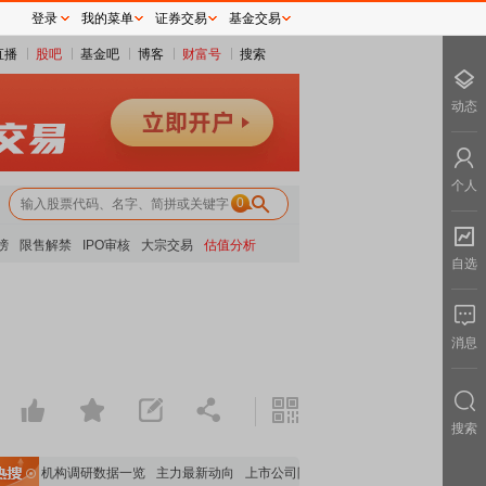
登录
我的菜单
证券交易
基金交易
直播
股吧
基金吧
博客
财富号
搜索
动态
个人
0
榜
限售解禁
IPO审核
大宗交易
估值分析
自选
消息
搜索
据
机构调研数据一览
主力最新动向
上市公司限售股解禁一览
昨日涨停
电力板