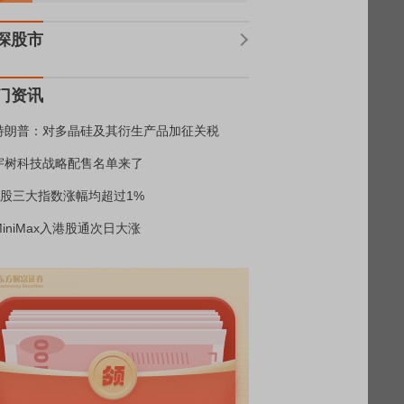
深股市
门资讯
特朗普：对多晶硅及其衍生产品加征关税
宇树科技战略配售名单来了
A股三大指数涨幅均超过1%
MiniMax入港股通次日大涨