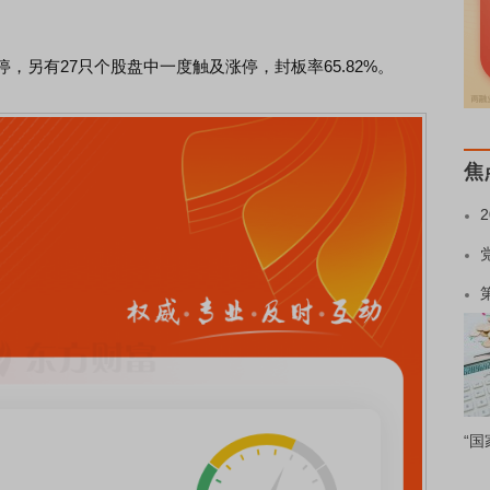
另有27只个股盘中一度触及涨停，封板率65.82%。
焦
“国