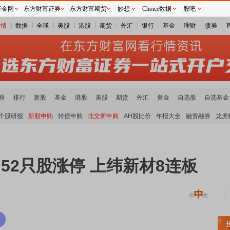
基金网
东方财富证券
东方财富期货
妙想
Choice数据
股吧
行情
数据
全球
美股
港股
期货
外汇
银行
基金
理财
债券
块
排行
新股
基金
港股
美股
期货
外汇
黄金
自选股
自选基金
个股研报
新股申购
转债申购
北交所申购
AH股比价
年报大全
融资融券
龙虎
52只股涨停 上纬新材8连板
元件板块走强
半导体板块活跃
沪深资金流向
A股估值分析全览
重要机构持股数