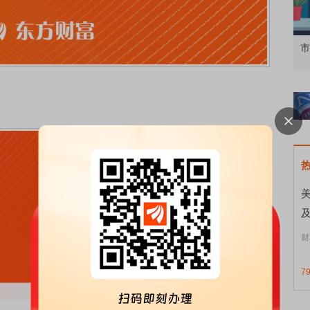
了解北交所知识 做理性投资者
市价委托那么多种，
美
财
7