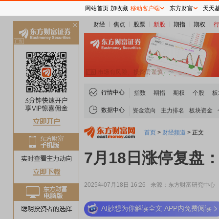
网站首页
加收藏
移动客户端
东方财富
天天
财经
焦点
股票
新股
期指
期权
关
闭
行情中心
指数
期指
期权
个股
板
数据中心
资金流向
主力排名
板块资金
首页
>
财经频道
>
正文
7月18日涨停复盘：
2025年07月18日 16:26
来源：东方财富研究中心
AI妙想为你解读全文 APP内免费阅读
稀土板块领涨