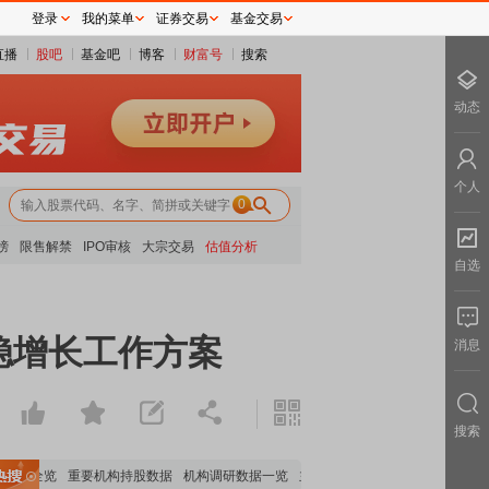
登录
我的菜单
证券交易
基金交易
直播
股吧
基金吧
博客
财富号
搜索
动态
个人
0
榜
限售解禁
IPO审核
大宗交易
估值分析
自选
稳增长工作方案
消息
搜索
分析全览
重要机构持股数据
机构调研数据一览
主力最新动向
上市公司限售股解禁