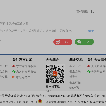
责任编辑：11
等行业稳增长工作方案
与本站立场无关，不构成投资建议。据此操作，风险自担。
举报
关注东方财富
天天基金
基金交易
关注天天基
券开户
基金开户
东方财富网微博
天天基金网
线交易
基金交易
东方财富网微信
天天基金网
券交易
活期宝
意见与建议
基金产品
扫一扫下载
稳健理财
APP
 经营证券期货业务许可证编号：913101046312860336 违法和不良信息举报:021-612
案号:沪ICP备05006054号-11
沪公网安备 31010402000120号
版权所有:东方财富