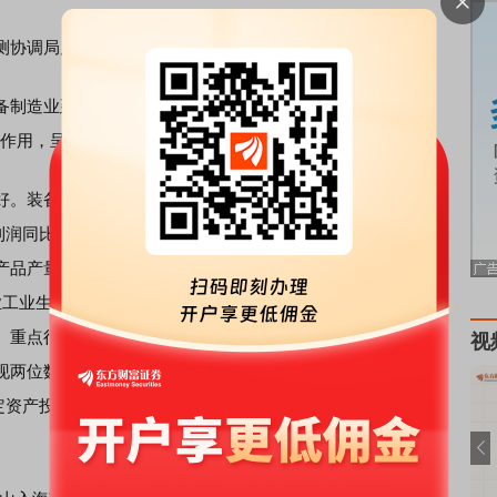
协调局局长陶青:
制造业延续较好增势，占全部规模以上工业增加值的比重
”的作用，呈现“量质齐升、向优向新”发展态势。
装备制造业增加值同比增长10.2%，拉动全部规模以上工
利润同比增长7.2%，拉动全部规模以上工业利润增长2.4个百
产品产量同比增长，其中，铁路客货车辆、包装
专用设备
、
工业生产者出厂价格（PPI）累计降幅较1-5月收窄或持平，
。重点行业投资向好。铁路船舶航空航天和其他运输设备、
视
现两位数增长。在“两新”政策加力扩围带动下，设备工器具购
定资产投资14.5个百分点，对全部投资增长的贡献率达到