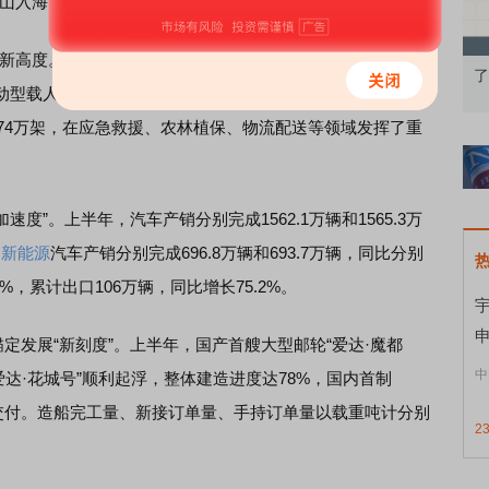
入海”尽显高质量发展活力：
新高度。大型水陆两栖灭火飞机AG600取得中国民航局型号
知到特色品种
了解北交所知识 做理性投资者
市
型载人飞艇AS700D完成科研首飞。民用
无人驾驶
航空器产
374万架，在应急救援、农林植保、物流配送等领域发挥了重
”。上半年，汽车产销分别完成1562.1万辆和1565.3万
，
新能源
汽车产销分别完成696.8万辆和693.7万辆，同比分别
.3%，累计出口106万辆，同比增长75.2%。
宇
申
发展“新刻度”。上半年，国产首艘大型邮轮“爱达·魔都
中
爱达·花城号”顺利起浮，整体建造进度达78%，国内首制
箱船交付。造船完工量、新接订单量、手持订单量以载重吨计分别
2