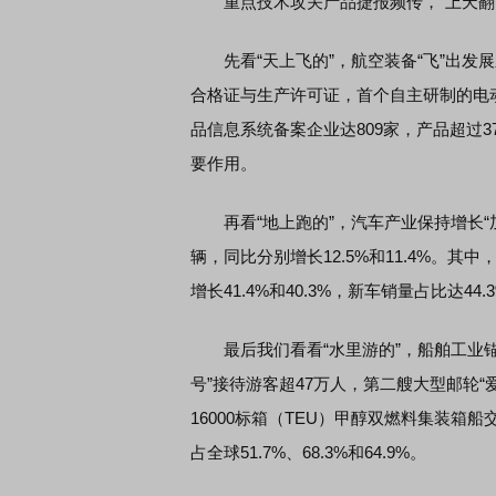
重点技术攻关产品捷报频传，“上天翻山
先看“天上飞的”，航空装备“飞”出发展
席连线｜东方财富证券陈果：A股再平衡的
债券知识通识：从基础认
合格证与生产许可证，首个自主研制的电动
，将吹向何处
品信息系统备案企业达809家，产品超过
要作用。
再看“地上跑的”，汽车产业保持增长“加速度
辆，同比分别增长12.5%和11.4%。其中
增长41.4%和40.3%，新车销量占比达44
最后我们看看“水里游的”，船舶工业锚定
号”接待游客超47万人，第二艘大型邮轮“
16000标箱（TEU）甲醇双燃料集装
占全球51.7%、68.3%和64.9%。