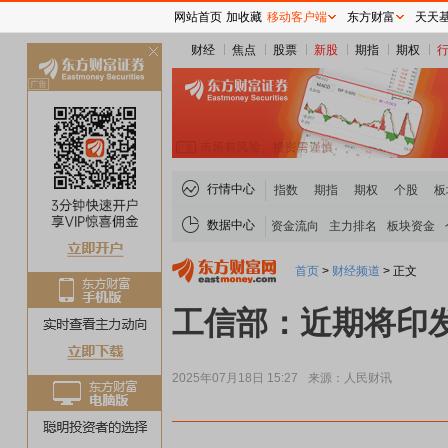
网站首页
加收藏
移动客户端
东方财富
天天
财经
焦点
股票
新股
期指
期权
关
闭
行情中心
指数
期指
期权
个股
板
数据中心
资金流向
主力排名
板块资金
首页
>
财经频道
>
正文
工信部：近期将印
2025年07月18日 15:27
来源：人民财讯