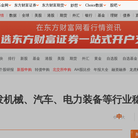
基金网
东方财富证券
东方财富期货
妙想
Choice数据
股吧
行情
数据
全球
美股
港股
期货
外汇
银行
基金
理财
债券
块
排行
新股
基金
港股
美股
期货
外汇
黄金
自选股
自选基金
个股研报
新股申购
转债申购
北交所申购
AH股比价
年报大全
融资融券
龙虎
发机械、汽车、电力装备等行业
煤炭板块领涨
贵金属板块走强
半导体板块活跃
沪深资金流向
A股估值