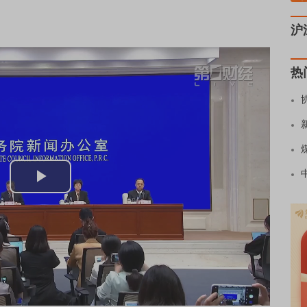
沪
热
Play
Video