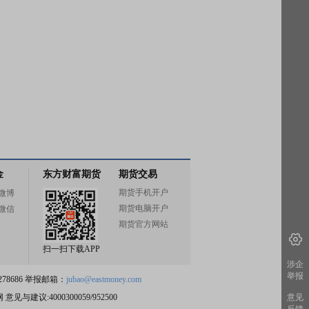
金
东方财富期货
期货交易
期货手机开户
微博
期货电脑开户
微信
期货官方网站
扫一扫下载APP
涉企
举报
78686 举报邮箱：
jubao@eastmoney.com
网
意见与建议:4000300059/952500
意见