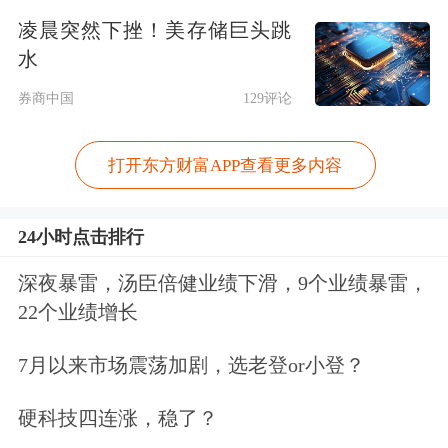
凌晨突然下挫！美存储巨头跳
沃勒的最新言论是美联储内部就特朗普
水
关税及其应如何影响美联储利率决定形
券商中国
129评论
成对立阵营的最新迹象。
打开东方财富APP查看更多内容
沃勒的同事米歇尔·鲍曼也提出了同样
的主张，支持7月份降息。
24小时点击排行
深夜暴雷，汤臣倍健业绩下滑，9个业绩暴雷，
他们的观点与美国总统特朗普一致，后
22个业绩增长
者一直在敦促美联储及其主席鲍威尔将
7月以来市场震荡加剧，选老登or小登？
利率下调多达3个百分点。
硬科技四连涨，稳了？
尽管特朗普及其盟友不断施压，要求美