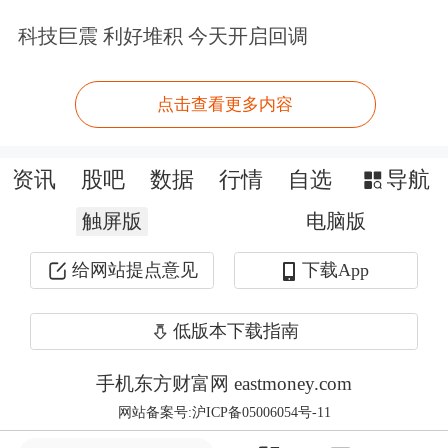
型商用客车，即乘用车和中轻型商用客
科技巨震 利好堆积 今天开启回调
车子税目中的超豪华小汽车。对超豪华
小汽车，在生产（进口）环节按现行税
点击查看更多内容
率征收消费税基础上，在零售环节加征
消费税，税率为10%。
资讯
股吧
数据
行情
自选
导航
触屏版
电脑版
中国社会科学院财经战略研究院财政研
究室主任何代欣表示，近年来，随着生
给网站提点意见
下载App
产的规模扩张和工艺进步，豪华
汽车
的
低版本下载指南
售价总体有所下降，此次将原有的征税
手机东方财富网 eastmoney.com
标准调整为零售价格90万元及以上，是
网站备案号:沪ICP备05006054号-11
根据目前的豪华汽车销售情况和征税范