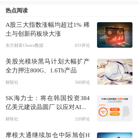
车，是指从办理完注册登记手续至达到
热点阅读
国家强制报废标准之前进行交易并转移
A股三大指数涨幅均超过1% 稀
所有权的车辆。
土与创新药板块大涨
公告称，上述规定自2025年7月20日起
东方财富Choice数据
831评论
执行。
美股光模块黑马计划大幅扩产
全力押注800G、1.6Tb产品
财联社
560评论
SK海力士：将在韩国投资384
亿美元建设晶圆厂 以应对AI...
财联社
320评论
摩根大通继续加仓中际旭创H