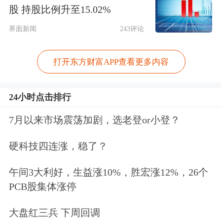
股 持股比例升至15.02%
界面新闻
243评论
公告还提出，通知第三条中的零售环节
销售额，是指纳税人向购买方收取的与
打开东方财富APP查看更多内容
购车行为相关的全部价款和价外费用，
包括以精品、配饰和服务等名义收取的
24小时点击排行
价款。
7月以来市场震荡加剧，选老登or小登？
2016年，财政部、税务总局发布通知，
硬科技四连涨，稳了？
对超豪华小汽车加征消费税。其中明
午间3大利好，生益涨10%，胜宏涨12%，26个
确，征收范围为每辆零售价格130万元
PCB股集体涨停
（不含增值税）及以上的乘用车和中轻
大盘红三兵 下周回调