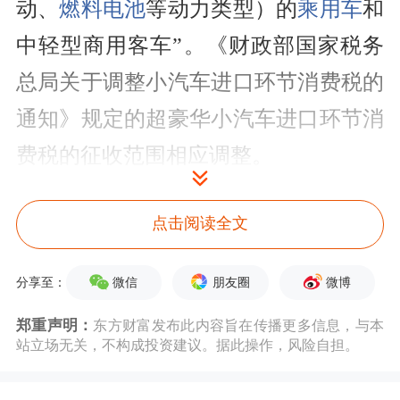
动、
燃料电池
等动力类型）的
乘用车
和
中轻型商用客车”。《财政部国家税务
总局关于调整小汽车进口环节消费税的
通知》规定的超豪华小汽车进口环节消
费税的征收范围相应调整。
对纯电动、燃料电池等没有气缸容量
点击阅读全文
（排气量）的超豪华小汽车仅在零售环
节征收消费税。
微信
朋友圈
微博
分享至：
郑重声明：
东方财富发布此内容旨在传播更多信息，与本
公告明确，对纳税人销售二手超豪华小
站立场无关，不构成投资建议。据此操作，风险自担。
汽车，不征收消费税。公告所称二手