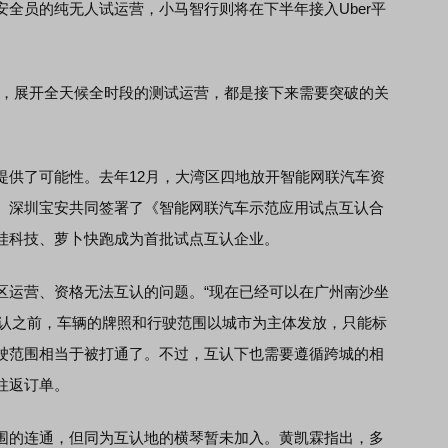
全员的纯无人试运营，小马智行则将在下半年接入Uber平
，展开全天候全时段的测试运营，都是接下来需要突破的关
供了可能性。去年12月，大湾区四地放开智能网联汽车资
、深圳宝安共同签署了《智能网联汽车示范应用试点互认合
哇科技、萝卜快跑成为首批试点互认企业。
运营、资格无法互认的问题。“现在已经可以在广州南沙坐
及，互认之前，车辆的牌照和行驶范围以城市为主体发放，只能标
驶范围相当于被打通了。不过，互认下也需要遵循跨城的相
往返订单。
的连通，但同为互认地的横琴暂未加入。黄凯霖指出，多