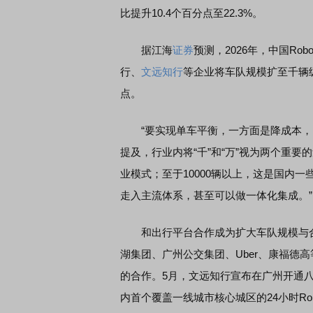
比提升10.4个百分点至22.3%。
据江海
证券
预测，2026年，中国Rob
行、
文远知行
等企业将车队规模扩至千辆级别
点。
“要实现单车平衡，一方面是降成本，另
提及，行业内将“千”和“万”视为两个重要
业模式；至于10000辆以上，这是国内
走入主流体系，甚至可以做一体化集成。”
和出行平台合作成为扩大车队规模与合
湖集团、广州公交集团、Uber、康福德
的合作。5月，文远知行宣布在广州开通八条
内首个覆盖一线城市核心城区的24小时Ro