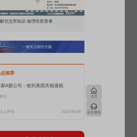
价委托那么多种，究竟怎么用？
北交所顶格打新居然只能
一键关注财经大咖
热点推荐
多家A股公司：收到美国关税退税
联社
首页
01
人评论
2026-08-08
语音播报