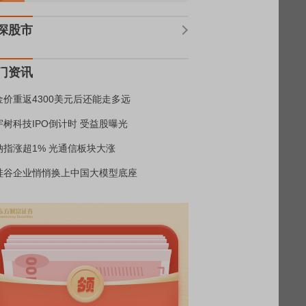
深股市
门资讯
金价重返4300美元后还能走多远
宇树科技IPO倒计时 受益股曝光
纳指涨超1% 光通信板块大涨
硅谷企业悄悄换上中国大模型底座