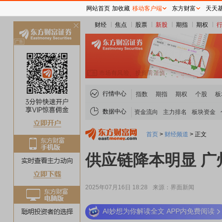
网站首页
加收藏
移动客户端
东方财富
天天
财经
焦点
股票
新股
期指
期权
关
闭
行情中心
指数
期指
期权
个股
板
数据中心
资金流向
主力排名
板块资金
首页
>
财经频道
>
正文
供应链降本明显 广州
2025年07月16日 18:28
来源：界面新闻
AI妙想为你解读全文 APP内免费阅读
稀