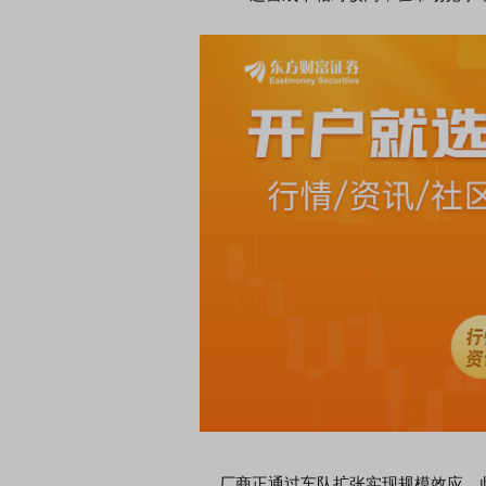
席连线｜东方财富证券陈果：A股再平衡的
债券知识通识：从基础认
，将吹向何处
厂商正通过车队扩张实现规模效应。