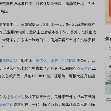
按照车规级标准打造，能够适应高低温、震动等环境，为全
驶系统。
在降本上。黄凯霖提及，相比上一代，第七代系统的成本
汽车工业规律相关，量级上去后成本会下降。另外，也跟集成
焦
。全链条以广东本土制造为主，例如车辆平台是广汽埃安和
。”
盖
速腾聚创
、地平线、
英伟达
、
禾赛
、
四维图新
等公司。以
，小马智行第七代车型搭载了速腾聚创四颗固态
激光雷达
E1
台的首款产品，具备120°×90°超广视场角，可极大提升智能
方式将
激光雷达
价格下探至千元。关键零部件的成本下降随
“国
激光雷达
成本相较上一代下降了68%，车载计算单元则下降