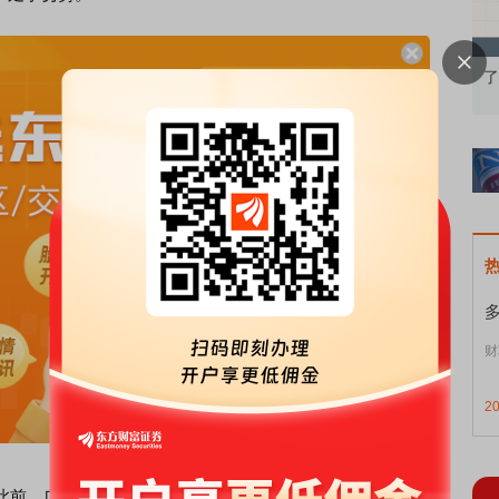
知到特色品种
了解北交所知识 做理性投资者
市
财
2
此前，广汽埃
安霸
王龙已经获得道路测试牌照，在广州和深