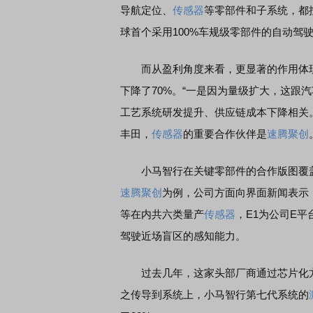
导航定位、
传感器
等零部件和子系统，都
球首个采用100%车规级零部件的自动驾
而从盈利角度来看，更显著的作用体现
下降了70%。“一是因为量级扩大，这跟
工艺系统研发提升、供应链成本下降相关
丰田，
传感器
的重要合作伙伴是
速腾聚创
小马智行在关键零部件的合作版图覆
速腾聚创
为例，公司方面向界面新闻表示
等在内共六类量产
传感器
，E1为公司E平
驾驶近场盲区的感知能力。
过去几年，这家头部厂商通过芯片化
之传导到系统上，小马智行第七代系统的