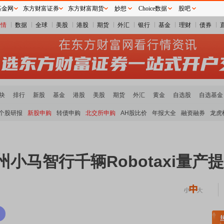
基金网
东方财富证券
东方财富期货
妙想
Choice数据
股吧
行情
数据
全球
美股
港股
期货
外汇
银行
基金
理财
债券
块
排行
新股
基金
港股
美股
期货
外汇
黄金
自选股
自选基金
个股研报
新股申购
转债申购
北交所申购
AH股比价
年报大全
融资融券
龙虎
小马智行千辆Robotaxi量产
土板块领涨
元件板块走强
半导体板块活跃
沪深资金流向
A股估值分析全览
重要