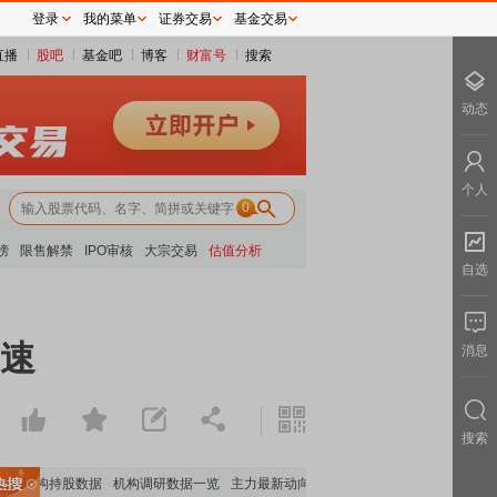
登录
我的菜单
证券交易
基金交易
直播
股吧
基金吧
博客
财富号
搜索
动态
个人
0
榜
限售解禁
IPO审核
大宗交易
估值分析
自选
提速
消息
搜索
机构持股数据
机构调研数据一览
主力最新动向
上市公司限售股解禁一览
昨日涨