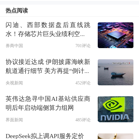
重的包袱。
热点阅读
闪迪、西部数据盘后直线跳
尤其在2024年底被美国列入“实体清
水！存储芯片巨头业绩利空...
单”后，其产品集成业务的供应链和客
券商中国
701评论
户关系受到严重冲击，订单量显著减
协议接近达成 伊朗披露海峡新
少。为此，闻泰科技启动了重大资产出
航道通行细节 美方再提“倒计...
售，计划将其产品集成业务的核心资
央视新闻
452评论
产，以现金交易方式转让给立讯精密工
英伟达急寻中国AI基站供应商
业股份有限公司及其子公司。根据7月
明后年启动端侧算力组网
15日的公告，此次交易涉及的境内子公
界面新闻
485评论
司股权及业务资产包已完成交割。
DeepSeek拟上调API服务定价