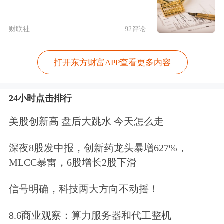
在剥离了带来主要营收但持续承压的
财联社
92评论
ODM业务后，闻泰科技的未来便系于
半导体业务之上。2018年10月，闻泰科
打开东方财富APP查看更多内容
技发布收购预案,宣布收购安世半导
体。
24小时点击排行
美股创新高 盘后大跳水 今天怎么走
根据公告，此次人事调整的直接动因，
是需要与公司聚焦半导体的新战略相匹
深夜8股发中报，创新药龙头暴增627%，
MLCC暴雷，6股增长2股下滑
配。
信号明确，科技两大方向不动摇！
公告显示，闻泰科技董事会于近日收到
8.6商业观察：算力服务器和代工整机
了董事长兼总裁张秋红、职工代表董事