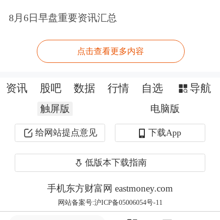
兼副总裁董波涛、董事谢国声以及董事
8月6日早盘重要资讯汇总
会秘书高雨的书面辞任报告。对于辞职
点击查看更多内容
原因，公告统一表述为“工作变动”。
为填补空缺，同时也是为了半导体业务
资讯
股吧
数据
行情
自选
导航
的长远发展提供更具针对性的战略指导
触屏版
电脑版
与决策支持，公司决定引入在半导体业
给网站提点意见
下载App
务领域具有深厚专业背景与丰富实践经
低版本下载指南
验的人员进入董事会。
手机东方财富网 eastmoney.com
公告显示，闻泰科技提名了杨沐、庄伟
网站备案号:沪ICP备05006054号-11
为公司新任非独立董事候选人，并由职