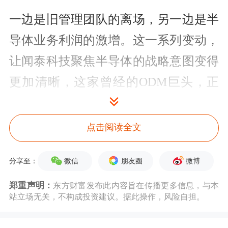
一边是旧管理团队的离场，另一边是半
导体业务利润的激增。这一系列变动，
让闻泰科技聚焦半导体的战略意图变得
更加清晰，这家曾经的ODM巨头，正
将其未来押注在半导体上。
点击阅读全文
“安世系”
团队
上任
，董事会迎新面孔
闻泰科技曾是全球手机ODM行业的龙
微信
朋友圈
微博
分享至：
头企业。然而，近年来，随着
消费电子
郑重声明：
东方财富发布此内容旨在传播更多信息，与本
站立场无关，不构成投资建议。据此操作，风险自担。
行业波动以及国际贸易摩擦加剧，这项
重资产、低毛利的业务逐渐成为公司沉