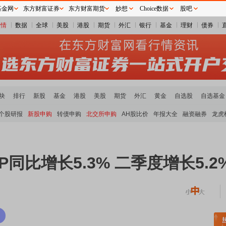
基金网
东方财富证券
东方财富期货
妙想
Choice数据
股吧
行情
数据
全球
美股
港股
期货
外汇
银行
基金
理财
债券
块
排行
新股
基金
港股
美股
期货
外汇
黄金
自选股
自选基金
个股研报
新股申购
转债申购
北交所申购
AH股比价
年报大全
融资融券
龙虎
同比增长5.3% 二季度增长5.2
板块领涨
元件板块走强
半导体板块活跃
沪深资金流向
A股估值分析全览
重要