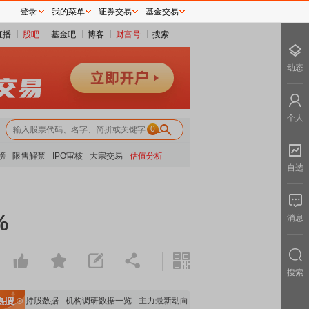
登录
我的菜单
证券交易
基金交易
直播
股吧
基金吧
博客
财富号
搜索
动态
个人
0
榜
限售解禁
IPO审核
大宗交易
估值分析
自选
%
消息
搜索
机构持股数据
机构调研数据一览
主力最新动向
上市公司限售股解禁一览
昨日涨