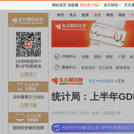
网站首页
加收藏
移动客户端
东方财富
天天
财经
焦点
股票
新股
期指
期权
关
闭
行情中心
指数
期指
期权
个股
板
数据中心
资金流向
主力排名
板块资金
首页
>
财经频道
>
正文
统计局：上半年GDP
2025年07月15日 10:00
来源：国家统计局
AI妙想为你解读全文 APP内免费阅读
稀土