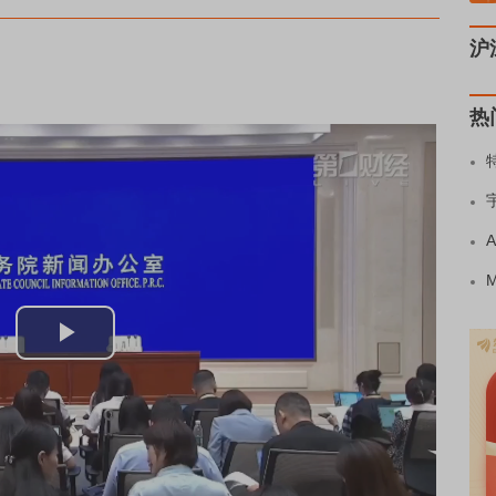
沪
热
Play
Video