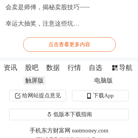
会卖是师傅，揭秘卖股技巧~~~
团成员就今年《施政报告》和香港整体
发展的意见。李家超今年4月23日访问
幸运大抽奖，注意这些坑…
浙江时，就与“杭州六小龙”的代表均有
点击查看更多内容
会面。
资讯
股吧
数据
行情
自选
导航
触屏版
电脑版
给网站提点意见
下载App
低版本下载指南
手机东方财富网 eastmoney.com