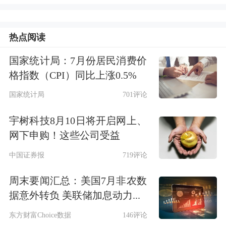
重磅
据国新网7月14日消息，国务院新闻办
热点阅读
公室将于2025年7月15日(星期二)下午3
国家统计局：7月份居民消费价
时举行“新征程上的奋斗者”中外记者见
格指数（CPI）同比上涨0.5%
面会，请民营企业家代表围绕“弘扬企
国家统计局
701评论
业家精神，坚定做优秀中国特色社会主
宇树科技8月10日将开启网上、
网下申购！这些公司受益
义事业建设者”与中外记者见面交流。
中国证券报
719评论
官方公布的出席人员名单包括：杭州宇
周末要闻汇总：美国7月非农数
树科技股份有限公司创始人兼首席执行
据意外转负 美联储加息动力...
官王兴兴，山东魏桥创业集团有限公司
东方财富Choice数据
146评论