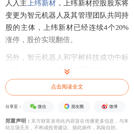
人入主
上纬新材
，上纬新材控股股东将
变更为智元机器人及其管理团队共同持
股的主体，上纬新材已经连续4个20%
涨停，股价实现翻倍。
另外，智元机器人和宇树科技成功中标
中移（杭州）信息技术有限公司2025年
至2027年人形双足机器人代工服务采购
点击阅读全文
项目，该项目总标包金额高达1.24亿
元。未来还有涉及机器人的利好事件可
微信
朋友圈
微博
分享至：
能持续发酵。
郑重声明：
东方财富发布此内容旨在传播更多信息，与本
站立场无关，不构成投资建议。据此操作，风险自担。