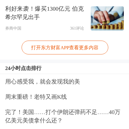
董事长张波，内蒙古鄂尔多斯投资控股
利好来袭！爆买1300亿元 伯克
集团有限公司总裁王臻，北京星河动力
希尔罕见出手
航天科技
股份有限公司创始人、董事长
券商中国
361评论
刘百奇以及九州通医药集团股份有限公
打开东方财富APP查看更多内容
司董事长刘长云。
值得注意的是，王兴兴、浙江强脑科技
24小时点击排行
有限公司创始人韩璧丞在被委任为香港
用心感受我，就会发现我的美
特首顾问团成员后，近日首次在香港参
周末重磅！老特又画K线
加了特首顾问团会议。7月9日至11日，
完了！美国……打个伊朗还弹药不足……40万
香港特区行政长官李家超一连三日与特
亿美元美债拿什么还？
首顾问团举行午餐会议，听取特首顾问