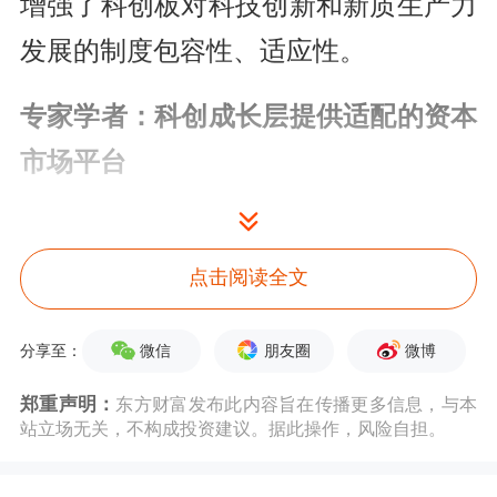
增强了科创板对科技创新和新质生产力
发展的制度包容性、适应性。
专家学者：科创成长层提供适配的资本
市场平台
复旦大学金融研究院金融学教授、博士
生导师，美国斯坦福大学访问学者张宗
点击阅读全文
新表示，从全球实践看，科技型企业往
微信
朋友圈
微博
分享至：
往经营业绩不确定性大、转盈利周期
郑重声明：
东方财富发布此内容旨在传播更多信息，与本
长，资本市场服务能否有效覆盖优质未
站立场无关，不构成投资建议。据此操作，风险自担。
盈利科技型企业，是市场各方判断制度