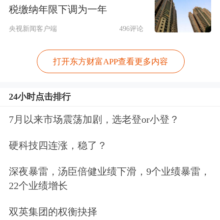
税缴纳年限下调为一年
利于更好维护市场稳定，减少改革阻
央视新闻客户端
496评论
力，为增量制度改革提供更可控的“试
验空间”，又有利于集中管理未盈利科
打开东方财富APP查看更多内容
技型企业，便于投资者更好识别风险，
更好保护投资者合法权益。
24小时点击排行
7月以来市场震荡加剧，选老登or小登？
上海交通大学金融学博士，上海师范大
学商学院副院长、副教授姚亚伟表示，
硬科技四连涨，稳了？
资深专业机构投资者是资本市场重要参
深夜暴雷，汤臣倍健业绩下滑，9个业绩暴雷，
与主体，通常具有较为丰富的投资经
22个业绩增长
验，对于企业的科创属性和未来发展潜
双英集团的权衡抉择