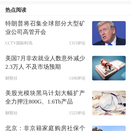
包容性、适应性的标识性因素。例如，
热点阅读
纳斯达克
对未盈利企业上市给予较高包
特朗普将召集全球部分大型矿
容度，2019年以来，纳斯达克IPO企业
业公司高管开会
中，超过50%的企业上市时未盈利，合
CCTV国际时讯
1315评论
计融资额占比超过80%。
美国7月非农就业人数意外减少
“科创板设置科创成长层，为处于不同
2.3万人 不及市场预期
发展阶段，尤其是成长初期的科技创新
财联社
1106评论
企业提供更加适配的资本市场平台，有
美股光模块黑马计划大幅扩产
利于进一步彰显资本市场支持科技创新
全力押注800G、1.6Tb产品
的政策导向，稳定市场预期。”张宗新
财联社
1525评论
表示。在他看来，科创成长层的设立有
北京：非京籍家庭购房社保个