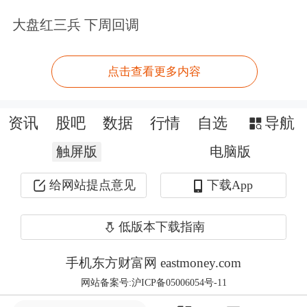
力具有一定的专业判断能力，引入资深
大盘红三兵 下周回调
专业机构投资者制度，能够借助顶级风
投、产业基金等专业机构的眼光，为审
点击查看更多内容
核注入“市场智慧”。在姚亚伟看来，这
一机制被市场视为精准识别优质科技型
资讯
股吧
数据
行情
自选
导航
企业的重要“助推器”，旨在通过市场化
触屏版
电脑版
力量提升资本市场资源配置效率。
给网站提点意见
下载App
“与境外市场不同的是，科创板此次改
低版本下载指南
革引入资深专业机构投资者制度仅针对
手机东方财富网 eastmoney.com
第五套标准企业开展小范围试点，资深
网站备案号:沪ICP备05006054号-11
专业机构投资者入股情况只作为审核注