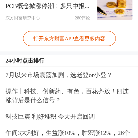
王毅会见美国国务卿鲁比奥
PCB概念掀涨停潮！多只中报...
东方财富研究中心
280评论
王毅全面阐述了中方对发展中美关系的
原则立场，强调双方应将两国元首重要
打开东方财富APP查看更多内容
共识转化为具体政策和行动。希望美方
以客观、理性、务实态度看待中国，以
24小时点击排行
和平共处、合作共赢为目标制定对华政
7月以来市场震荡加剧，选老登or小登？
策，以平等、尊重、互惠方式同中方打
操作丨科技、创新药、有色，百花齐放！四连
交道，共同找到一条新时期中美正确相
涨背后是什么信号？
处之道。
科技巨震 利好堆积 今天开启回调
特朗普称将对未接到关税函的国家征收
午间3大利好，生益涨10%，胜宏涨12%，26个