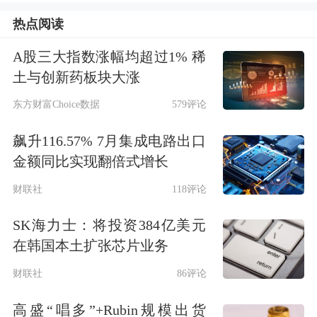
热点阅读
货币概念股走强，SharpLink Gaming涨
A股三大指数涨幅均超过1% 稀
超17%。
土与创新药板块大涨
东方财富Choice数据
579评论
飙升116.57% 7月集成电路出口
金额同比实现翻倍式增长
财联社
118评论
SK海力士：将投资384亿美元
在韩国本土扩张芯片业务
财联社
86评论
全球要闻
高盛“唱多”+Rubin规模出货