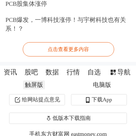
15%或20%“统一关税”
PCB股集体涨停
PCB爆发，一博科技涨停！与宇树科技也有关
关税，又有新消息！北京时间7月11日
系！？
早间消息，美国总统特朗普宣布，将自
8月1日起，对自加拿大进口的商品征收
点击查看更多内容
35%关税。
资讯
股吧
数据
行情
自选
导航
5000亿美元即将涌入！小摩：“散户大
触屏版
电脑版
军”是主力 美股或再涨10%
给网站提点意见
下载App
摩根大通
（JPMorgan）最新预测，今年
下半年，有一大波资金将涌入美国股
低版本下载指南
市。以Nikolaos Panigirtzoglou为首的小
手机东方财富网 eastmoney.com