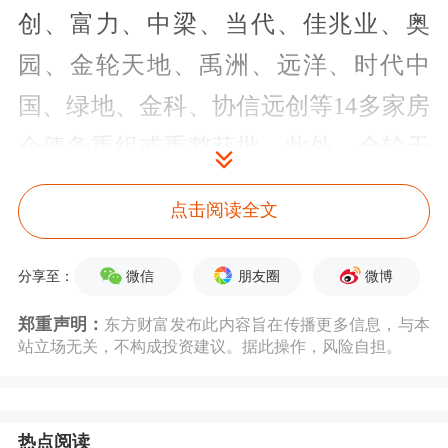
创、富力、中梁、当代、佳兆业、奥
园、金轮天地、禹洲、远洋、时代中
国、绿地、金科、协信远创等14多家房
企债务重组或重整获批。此外，金轮天
地、融创等房企境外债重组已基本获债
点击阅读全文
权人通过，将进行聆讯。
微信
朋友圈
微博
分享至：
从房企化债的工具选择上，其方案涵盖
郑重声明：
东方财富发布此内容旨在传播更多信息，与本
了资产抵债、现金回购、债转股及留债
站立场无关，不构成投资建议。据此操作，风险自担。
展期等多种选项，最终现金偿还的比例
多数不超过20%，减债比例更是接近
热点阅读