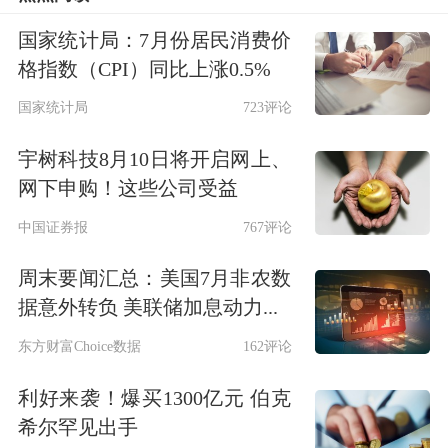
50%。这对债权人而言，的确谈不上是
国家统计局：7月份居民消费价
友好的减债条款。他们尽管在此期间有
格指数（CPI）同比上涨0.5%
过挣扎，但大多数人最终还是选择投同
国家统计局
723评论
意票。
宇树科技8月10日将开启网上、
在求生这道题上，债务人与债权人的诉
网下申购！这些公司受益
求是一致的——唯有活着，偿债才有基
中国证券报
767评论
础。
周末要闻汇总：美国7月非农数
据意外转负 美联储加息动力...
削债
东方财富Choice数据
162评论
龙光此次境内债重组进程相对顺利。
利好来袭！爆买1300亿元 伯克
希尔罕见出手
7月7日，市场已有消息称，龙光多笔境