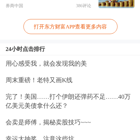
券商中国
386评论
内债重组已经获得债权人的提前表决通
过，有望在近期落地。7月10日，龙光
打开东方财富APP查看更多内容
正式对外宣布债务重组成果。
龙光集团
24小时点击排行
表示，本次重组获得投资人高度支持，
全部债券表决提前通过，这意味着龙光
用心感受我，就会发现我的美
境内债券重组宣告成功。
周末重磅！老特又画K线
龙光的境内债重组博弈，自今年3月开
完了！美国……打个伊朗还弹药不足……40万
亿美元美债拿什么还？
始，其间经过数次迂回，最终版方案在
6月23日正式发布。
会卖是师傅，揭秘卖股技巧~~~
具体来看，龙光提供了全额转换特定资
幸运大抽奖，注意这些坑…