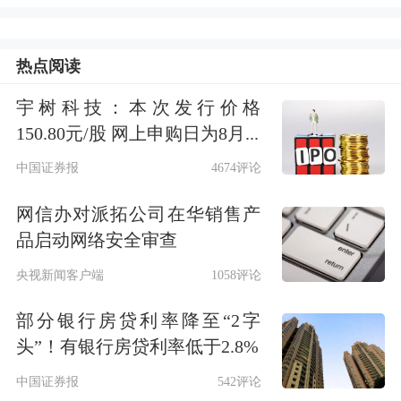
业内人士指出，周五股债跷跷板效应延
续，从债券分歧指数看，交易型机构本
热点阅读
周一直保持卖出节奏，30年国债期货低
宇树科技：本次发行价格
开低走，下午已经震荡下行至120.1元
150.80元/股 网上申购日为8月...
附近，对应现券收益率上行约1bp。上
中国证券报
4674评论
证指数在3555点处拐头向下，吃回日内
网信办对派拓公司在华销售产
全部涨幅，TL主力合约在空头止盈推
品启动网络安全审查
动下转涨，30年国债收益率在1.88%附
央视新闻客户端
1058评论
近买入意愿明显增高，交易量连续两日
部分银行房贷利率降至“2字
头”！有银行房贷利率低于2.8%
突破2000笔。
中国证券报
542评论