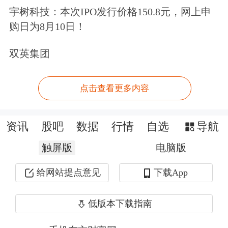
公开市场方面，央行公告称，7月11日
宇树科技：本次IPO发行价格150.8元，网上申
购日为8月10日！
以固定利率、数量招标方式开展了847
亿元7天期逆回购操作，操作利率
双英集团
1.40%，投标量847亿元，中标量847亿
点击查看更多内容
元。Wind数据显示，当日340亿元逆回
购到期，据此计算，单日净投放507亿
资讯
股吧
数据
行情
自选
导航
元。
触屏版
电脑版
资金面方面，Shibor短端品种多数上
给网站提点意见
下载App
行。隔夜品种上行1.7BP报1.333%；7天
低版本下载指南
期上行0.1BP报1.475%；14天期上行