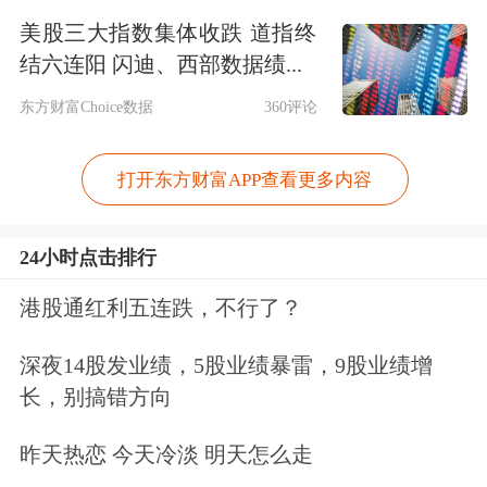
中信证券
称，当前债市面临多重因素影
美股三大指数集体收跌 道指终
响。一方面，若“反内卷”政策有效抑制
结六连阳 闪迪、西部数据绩...
无序竞争、推动行业出清并促使价格回
东方财富Choice数据
360评论
升，将对通胀形成支撑，进而对债市构
成冲击。同时，货币政策仍维持偏宽
打开东方财富APP查看更多内容
松，流动性充裕，配置需求强，为债市
24小时点击排行
提供支撑。短期来看，利差压缩、杠杆
港股通红利五连跌，不行了？
高企和资金利率低位使债市脆弱性上
升，而权益与商品市场强势对债市形成
深夜14股发业绩，5股业绩暴雷，9股业绩增
长，别搞错方向
扰动。建议关注7月风险资产走势，把
握债市调整后的布局机会。
昨天热恋 今天冷淡 明天怎么走