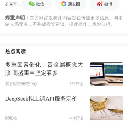
微信
朋友圈
微博
分享至：
郑重声明：
东方财富发布此内容旨在传播更多信息，与本
站立场无关，不构成投资建议。据此操作，风险自担。
热点阅读
多重因素催化！贵金属概念大
涨 高盛重申坚定看多
东方财富研究中心
332评论
DeepSeek拟上调API服务定价
财联社
401评论