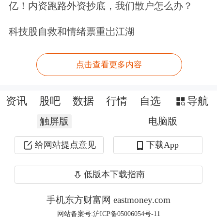
亿！内资跑路外资抄底，我们散户怎么办？
术研发与产业发展深度融合机制，围绕
低碳零碳负碳先进适用技术打造示范应
科技股自救和情绪票重岀江湖
用场景，形成具有商业价值的技术解决
点击查看更多内容
方案。
在保障措施方面，《通知》明确，支持
资讯
股吧
数据
行情
自选
导航
园区引入外部人才、技术和专业机构，
触屏版
电脑版
服务企业节能降碳改造、碳排放核算管
给网站提点意见
下载App
理、产品碳足迹认证等。探索对零碳园
低版本下载指南
区多能互补、多能联供项目实行“一个
窗口”审批制度。强化用能要素保障，
手机东方财富网 eastmoney.com
网站备案号:沪ICP备05006054号-11