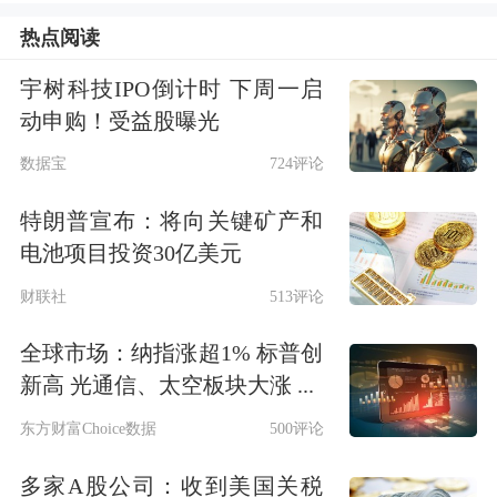
会同本地区工业和信息化、能源主管部
热点阅读
门等推荐有条件、有意愿的园区建设国
宇树科技IPO倒计时 下周一启
家级零碳园区。
动申购！受益股曝光
在重点任务方面，《通知》提出，调整
数据宝
724评论
优化园区产业结构。鼓励园区加快自身
特朗普宣布：将向关键矿产和
产业结构优化调整，布局发展低能耗、
电池项目投资30亿美元
低污染、高附加值的新兴产业，探索以
财联社
513评论
绿色能源制造绿色产品的“以绿制绿”模
全球市场：纳指涨超1% 标普创
式。支持高载能产业有序向资源可支
新高 光通信、太空板块大涨 ...
撑、能源有保障、环境有容量的园区转
东方财富Choice数据
500评论
移集聚，探索深度降碳路径。
多家A股公司：收到美国关税