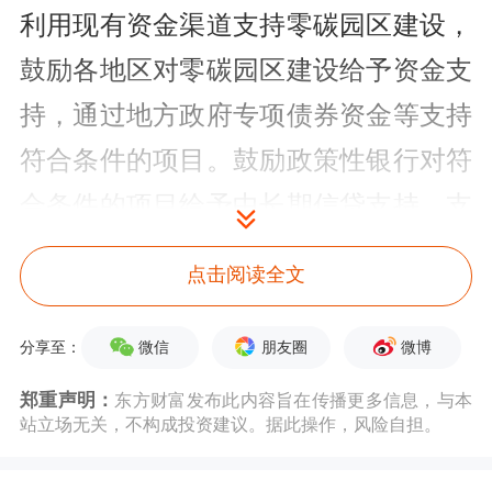
利用现有资金渠道支持零碳园区建设，
鼓励各地区对零碳园区建设给予资金支
持，通过地方政府专项债券资金等支持
符合条件的项目。鼓励政策性银行对符
合条件的项目给予中长期信贷支持。支
持符合条件的企业发行债券用于零碳园
点击阅读全文
区建设。
微信
朋友圈
微博
分享至：
《通知》明确，在
综合
考虑能源禀赋、
郑重声明：
东方财富发布此内容旨在传播更多信息，与本
产业基础、
电力
安全可靠供应、减碳潜
站立场无关，不构成投资建议。据此操作，风险自担。
力等因素基础上，各地区发展改革委要