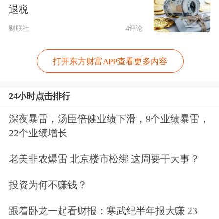
退税
完善升级园区基础设施。优化园区基础
财联社
4评论
设施规划设计，系统推进电力、热力、
燃气、氢能、供排水、污染治理等基础
打开东方财富APP查看更多内容
设施的建设改造。推动新建建筑按照超
24小时点击排行
低能耗建筑、近零能耗建筑标准设计建
深夜暴雷，汤臣倍健业绩下滑，9个业绩暴雷，
造。完善园区绿色交通基础设施，加快
22个业绩增长
运输工具低碳零碳替代。
老美非农爆雷 北京楼市松绑 这周要干大事？
加强先进适用技术应用。支持园区与企
投资为何不赚钱？
业、高校、科研机构开展深度合作，加
强科技成果转化应用，探索绿色低碳技
跟着卧龙一起看财报：寒武纪半年报大赚 23