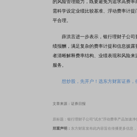
的风险管理能力，既要避免为追求高费率
需科学设定业绩比较基准、浮动费率计提
平合理。
EDMI K90 至尊版 新品发布会
首席连线｜东方财富证券陈
风，将吹向何处
薛洪言进一步表示，银行理财子公司要具
绩报酬，满足复杂的费率计提和信息披露
者清晰解释费率结构、业绩表现和风险来
服务。
想炒股，先开户！选东方财富证券，行
文章来源：证券日报
原标题：银行理财子公司“试水”浮动费率产品加速净
郑重声明：
东方财富发布此内容旨在传播更多信息，