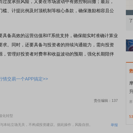
而过度承担风险，又要在市场波动中有效控制回撤；最后，
门槛、计提比例及封顶机制等核心条款，确保激励相容且公
果：A股再平衡的
债券知识通识：从基础认知到特色品种
了
备高效的运营估值和IT系统支持，确保能实时准确计算业
要求。同时，还要具备与投资者的持续沟通能力，需向投资
源，管理好投资者对费率和收益波动的预期，强化长期陪伴
情交易一个APP搞定>>
升
责任编辑：137
界
值化转型
5
与本站立场无关，不构成投资建议。据此操作，风险自担。
举报