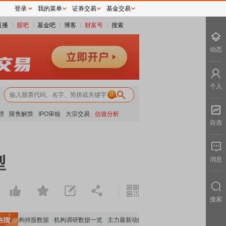
登录
我的菜单
证券交易
基金交易
直播
股吧
基金吧
博客
财富号
搜索
动态
个人
0
榜
限售解禁
IPO审核
大宗交易
估值分析
自选
型
消息
搜索
要机构持股数据
机构调研数据一览
主力最新动向
上市公司限售股解禁一览
昨日