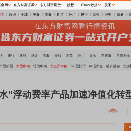
基金网
东方财富证券
东方财富期货
妙想
Choice数据
股吧
行情
数据
全球
美股
港股
期货
外汇
银行
基金
理财
债券
块
排行
新股
基金
港股
美股
期货
外汇
黄金
自选股
自选基金
个股研报
新股申购
转债申购
北交所申购
AH股比价
年报大全
融资融券
龙虎
水”浮动费率产品加速净值化转
稀土板块领涨
元件板块走强
半导体板块活跃
沪深资金流向
A股估值分析全览
重