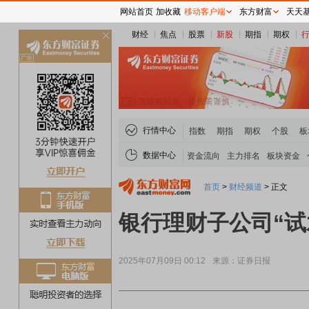
网站首页
加收藏
移动客户端
东方财富
天天
财经
焦点
股票
新股
期指
期权
关
闭
行情中心
指数
期指
期权
个股
板
数据中心
资金流向
主力排名
板块资金
首页
>
财经频道
>
正文
银行理财子公司“试
2025年07月09日 00:12
来源：证券日报