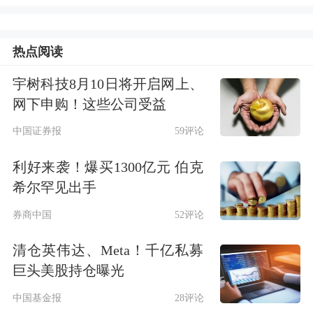
点，又有相对稳定的价值。
热点阅读
北信瑞丰基金基金经理于军华表示，所
宇树科技8月10日将开启网上、
谓的稳定币，是一种与信用货币或
黄金
网下申购！这些公司受益
等具有稳定性的储备资产挂钩的
数字货
中国证券报
59评论
币
，通常被认为是介于加密货币和法定
利好来袭！爆买1300亿元 伯克
货币之间的沟通桥梁，其目的在于保持
希尔罕见出手
法定货币与加密货币之间交易时的价格
券商中国
52评论
稳定。
清仓英伟达、Meta！千亿私募
巨头美股持仓曝光
在于军华看来，法币稳定币本质上更接
中国基金报
28评论
近传统的信用货币，安全效率高，但也