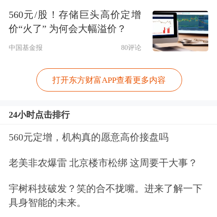
是去中心化的。稳定币有独立受监管的
560元/股！存储巨头高价定增
价“火了” 为何会大幅溢价？
发行方，一般要定期接受审计。
中国基金报
80评论
稳定币有什么作用？
打开东方财富APP查看更多内容
华富基金认为，首先，作为锚定法定货
币或大宗商品价值的加密货币，稳定币
24小时点击排行
连接了现实世界与加密世界；其次，是
560元定增，机构真的愿意高价接盘吗
效率的巨大提升。稳定币能让跨境支付
老美非农爆雷 北京楼市松绑 这周要干大事？
变得像微信转账一样快捷，既不需要
银
宇树科技破发？笑的合不拢嘴。进来了解一下
行
账号，也不需要SWIFT等中心化结算
具身智能的未来。
系统。