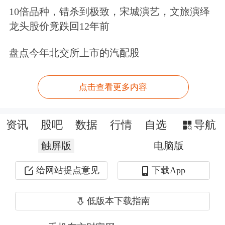
10倍品种，错杀到极致，宋城演艺，文旅演绎
易米基金表示，稳定币的实质进展代表
龙头股价竟跌回12年前
了
数字经济
向高效、普惠支付体系演进
盘点今年北交所上市的汽配股
的重要方向。其核心价值在于：通过
区
块链
技术革新提升支付效率，降低支付
点击查看更多内容
成本，解决企业跨境支付痛点，推动全
资讯
股吧
数据
行情
自选
导航
球供应链优化，进而赋能实体经济。稳
触屏版
定币的监管立法标志着加密货币从“边
电脑版
缘创新”迈入“主流金融工具”阶段，推
给网站提点意见
下载App
动离岸人民币稳定币成为跨境支付新载
低版本下载指南
体，这一进程将加速全球货币竞争格局