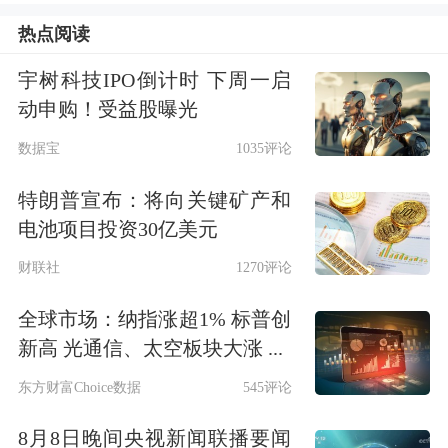
热点阅读
宇树科技IPO倒计时 下周一启
动申购！受益股曝光
数据宝
1035评论
特朗普宣布：将向关键矿产和
电池项目投资30亿美元
财联社
1270评论
全球市场：纳指涨超1% 标普创
新高 光通信、太空板块大涨 ...
东方财富Choice数据
545评论
8月8日晚间央视新闻联播要闻