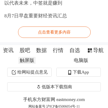
据Mysteel调研，多晶硅企业报价在40
以代表未来，中签就是赚到
元/千克以上，据下游拉晶企业反馈，
8月7日早盘重要财经资讯汇总
之前料企报价取消。虽然部分企业最新
点击查看更多内容
报价还未出炉，但报价预期均在40元/
千克以上。硅片企业亦有调涨意向，但
资讯
股吧
数据
行情
自选
导航
总体报价暂稳。组件环节，企业与经销
触屏版
电脑版
商反馈近期组件价格将要调涨。据
SMM了解，今日市场多晶硅预期价格
给网站提点意见
下载App
大幅上调，从昨日开始主流多晶硅企业
低版本下载指南
皆开始测算自家完全成本，目前多个主
手机东方财富网 eastmoney.com
流企业暂时停止报价。
网站备案号:沪ICP备05006054号-11