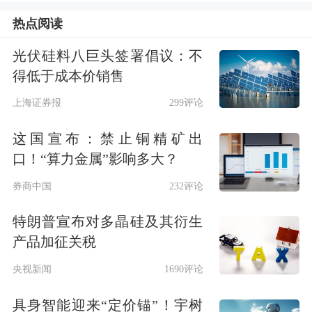
天的太阳能也是如此。A股太阳能板块
热点阅读
今天迎来集体爆发，涨停及涨幅超10%
光伏硅料八巨头签署倡议：不
的个股一度接近20只。
得低于成本价销售
上海证券报
299评论
这国宣布：禁止铜精矿出
口！“算力金属”影响多大？
券商中国
232评论
特朗普宣布对多晶硅及其衍生
港股市场的弹性更大。港股太阳能板块
产品加征关税
一度大涨超5%，
顺风清洁能源
大涨超
央视新闻
1690评论
20%，
卡姆丹克太阳能
大涨近12%，
阳
具身智能迎来“定价锚”！宇树