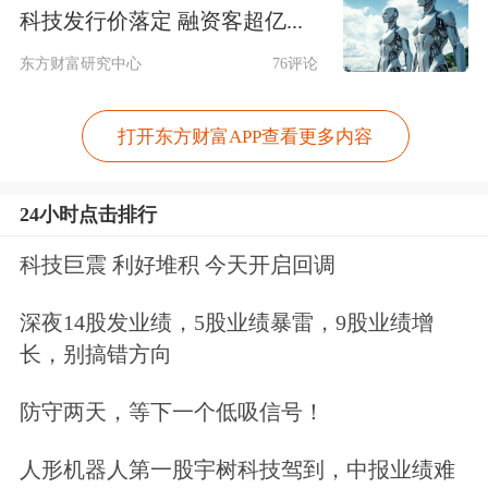
光能源
大涨近11%；
新特能源
、
福莱特
科技发行价落定 融资客超亿...
玻璃
、
凯盛新能
、
协鑫科技
皆实现了
东方财富研究中心
76评论
7%以上的涨幅。
打开东方财富APP查看更多内容
多晶硅期货主力合约周二延续涨势，临
近收盘前价格大幅拉升，最终主力2508
24小时点击排行
合约收盘涨4.82%，触及两个半月高
科技巨震 利好堆积 今天开启回调
位。
深夜14股发业绩，5股业绩暴雷，9股业绩增
长，别搞错方向
防守两天，等下一个低吸信号！
人形机器人第一股宇树科技驾到，中报业绩难