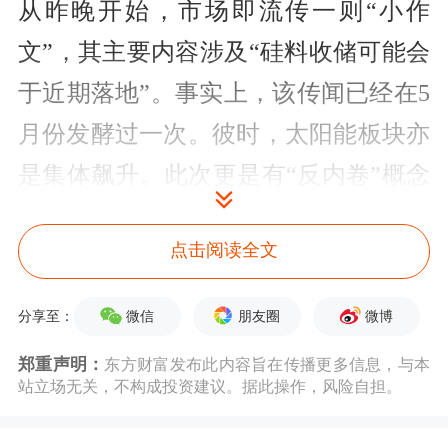
从昨晚开始，市场即流传一则“小作
文”，其主要内容涉及“硅料收储可能会
于近期落地”。事实上，该传闻已经在5
月份发酵过一次。彼时，太阳能板块亦
是集体飙升。此次更是有“反内卷”概念
加持，使得多头气氛更加炽热。
点击阅读全文
太阳能板块集体爆发
微信
朋友圈
微博
分享至：
一个板块的爆发，往往跟这个板块的筹
郑重声明：
东方财富发布此内容旨在传播更多信息，与本
码沉淀有关。筹码沉淀得越久，涨起来
站立场无关，不构成投资建议。据此操作，风险自担。
爆发力越强。之前的
创新药
是这样，今