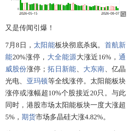
又是传闻引爆！
7月8日，
太阳能
板块彻底杀疯。
首航新
能
20%涨停，
大全能源
大涨近16%，
通
威股份
涨停；
拓日新能
、
大东南
、亿晶
光电、
亚玛顿
等全线涨停。太阳能板块
涨停或涨幅超10%个股接近20只。与此
同时，港股市场太阳能板块一度大涨超
5%，
期货
市场多晶硅大涨4.82%。