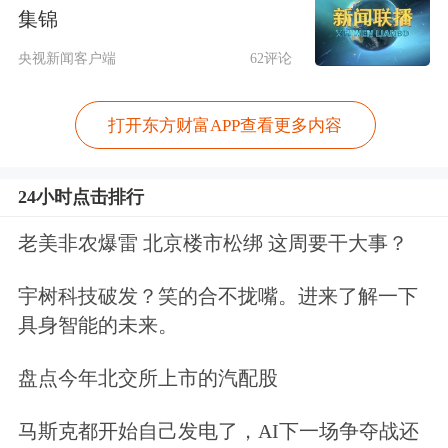
集锦
央视新闻客户端
62评论
78股发布上半年业绩预告
打开东方财富APP查看更多内容
据证券时报·数据宝统计，昨日晚间还
有
燕京啤酒
、
光迅科技
、
华友钴业
等20
24小时点击排行
余家公司发布了上半年业绩预告相关数
老美非农爆雷 北京楼市松绑 这周要干大事？
据。截至目前，A股中有78家上市公司
已经发布了上半年业绩预告，其中58股
宇树科技破发？笑的合不拢嘴。进来了解一下
具身智能的未来。
业绩预喜（包含预增、略增、续盈，扭
亏）。
盘点今年北交所上市的汽配股
马斯克都开始自己发电了，AI下一场争夺战还
按照预告净利润中值来看，工业富联、