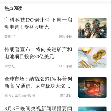
的3倍。
热点阅读
工业富联近期股价表现强势，上周四股
宇树科技IPO倒计时 下周一启
动申购！受益股曝光
价更是收获涨停，成交额明显放大。自
数据宝
1083评论
4月9日以来，工业富联股价累计反弹超
55.31%，最新市值规模4762亿元。
特朗普宣布：将向关键矿产和
电池项目投资30亿美元
财联社
1378评论
全球市场：纳指涨超1% 标普创
新高 光通信、太空板块大涨 ...
东方财富Choice数据
550评论
8月8日晚间央视新闻联播要闻