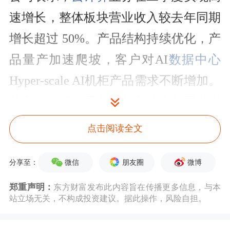
速增长，整体板块营业收入较去年同期
增长超过 50%。产品结构持续优化，产
品量产加速爬坡，客户对AI
数据中心
Hyper-scale AI机柜产品需求不断增加。
其中，AI服务器营业收入较去年同期增
长超过60%，云服务商服务器的营业收
点击阅读全文
入较去年同期增长超过1.5倍。
微信
朋友圈
微博
分享至：
高速交换机方面，在AI需求持续提升的
郑重声明：
东方财富发布此内容旨在传播更多信息，与本
驱动下，公司产品结构持续改善，二季
站立场无关，不构成投资建议。据此操作，风险自担。
度800G交换机的营业收入达2024全年