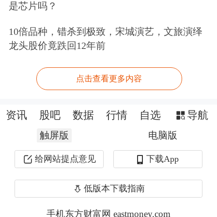
是芯片吗？
立讯精密
、
新和成
、华友钴业、
中策橡
10倍品种，错杀到极致，宋城演艺，文旅演绎
胶
、
三花智控
的净利润规模居前，均超
龙头股价竟跌回12年前
20亿元。
点击查看更多内容
立讯精密的净利润仅次于工业富联，公
司预计略增，预测净利润约64.75亿元
资讯
股吧
数据
行情
自选
导航
至67.45亿元，同比增长约20%至25%。
触屏版
电脑版
华友钴业预计2025年上半年归母净利润
给网站提点意见
下载App
盈利26亿元至28亿元，同比增长55.62%
低版本下载指南
至67.59%。公司业绩增长主要受益于公
司产业一体化经营优势的持续释放、钴
手机东方财富网 eastmoney.com