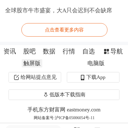
全球股市牛市盛宴，大A只会迟到不会缺席
恒益作为基金管理人，拟发起设立的总
规模200亿元的阳光和远基金，将重点
点击查看更多内容
配置沪深300指数成分股、恒生港股通
指数成分股及相关ETF。
资讯
股吧
数据
行情
自选
导航
港股高股息资产受青睐
触屏版
电脑版
给网站提点意见
下载App
今年险资在港股市场投资，主要集中于
高股息标的，特别是H股在险资增持中
低版本下载指南
出现频率颇高。业内人士认为，这种现
手机东方财富网 eastmoney.com
象与H股“性价比”优势突出有关。今年
网站备案号:沪ICP备05006054号-11
上半年，恒生AH股溢价指数虽然下跌