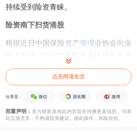
持续受到险资青睐。
险资南下扫货港股
根据近日中国保险
资产管理
业协会向业
内下发的《2024年保险资金境外投资及
港股通投资情况调研结果》，从投资区
点击阅读全文
域看，中国香港市场投资余额占保险机
构境外投资余额的51%，是险资机构进
微信
朋友圈
微博
分享至：
行股票和债券境外投资的首选市场。其
郑重声明：
东方财富发布此内容旨在传播更多信息，与本
中，险资机构对港股市场的投资主要通
站立场无关，不构成投资建议。据此操作，风险自担。
过港股通进行；港股通资金高度集中于