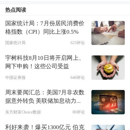
金融、能源、电信等行业板块。有63%
热点阅读
的机构计划2025年增加港股投资规模。
国家统计局：7月份居民消费价
格指数（CPI）同比上涨0.5%
中国保险行业协会数据显示，今年以
国家统计局
623评论
来，险资举牌19次，涉及15家上市公
宇树科技8月10日将开启网上、
司，观察被举牌标的，估值较低、股息
网下申购！这些公司受益
率较高、分红稳定特征明显；同时，H
中国证券报
640评论
股以其折价优势和免税红利等特点，在
周末要闻汇总：美国7月非农数
举牌标的中占据较大比例，15家上市公
据意外转负 美联储加息动力...
司中，三分之二为H股标的。
东方财富Choice数据
80评论
港股市场也成为保险资金长期投资试点
利好来袭！爆买1300亿元 伯克