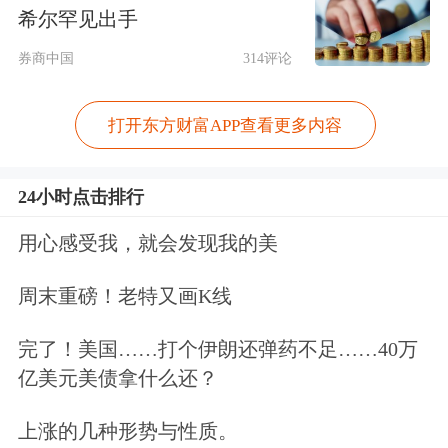
项目的价值发现目的地。例如，据
新华
希尔罕见出手
保险
和
中国人寿
披露，国丰兴华管理的
券商中国
314评论
规模200亿元的鸿鹄志远二期私募证券
打开东方财富APP查看更多内容
投资基金，投资范围主要为中证A500
指数成分股中符合条件的大型上市公司
24小时点击排行
A+H股，通过低频交易、长期持有的方
用心感受我，就会发现我的美
式以获得稳健的股息收益。
周末重磅！老特又画K线
泰康稳行管理的、向泰康人寿定向发行
完了！美国……打个伊朗还弹药不足……40万
的契约型私募证券投资基金明确，精选
亿美元美债拿什么还？
境内市场和香港市场的优质上市公司；
上涨的几种形势与性质。
阳光保险
旗下阳光资产发起设立、阳光