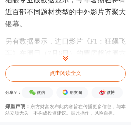
猫眼专业版数据显示，今年暑期档将有
近百部不同题材类型的中外影片齐聚大
银幕。
另有数据显示，进口影片《F1：狂飙飞
车》在周日（7月6日）的票房超过周六
（7月5日），形成了单日票房逆跌走
点击阅读全文
势。通常而言，出现逆跌走势反映出影
片具备较强市场竞争力。
微信
朋友圈
微博
分享至：
除《F1：狂飙飞车》外，另外几部进口
郑重声明：
东方财富发布此内容旨在传播更多信息，与本
站立场无关，不构成投资建议。据此操作，风险自担。
影片的表现也可圈可点。截至目前，暑
期档票房榜前十影片中，进口片占据七