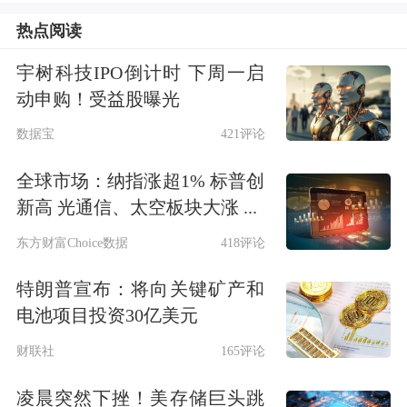
热点阅读
席。
中国电影
评论学会产业专委会副会
长、秘书长朱玉卿表示，过去几年，欧
宇树科技IPO倒计时 下周一启
动申购！受益股曝光
美进口影片表现不佳，日本动画片在中
数据宝
421评论
国收获了较好的票房和口碑。然而，任
全球市场：纳指涨超1% 标普创
何类型影片都会面临观众的审美疲劳，
新高 光通信、太空板块大涨 ...
因此影片类型的新鲜度至关重要。
东方财富Choice数据
418评论
中国电影此前表示，公司正在推进多项
特朗普宣布：将向关键矿产和
创新举措，加大宣发力度，多维度激活
电池项目投资30亿美元
市场，争取推动进口影片数量、质量与
财联社
165评论
市场份额的同步提升。
凌晨突然下挫！美存储巨头跳