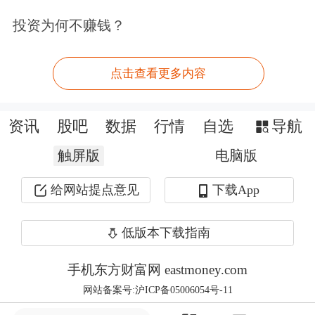
期。但动画影片成功的关键依然在于精
投资为何不赚钱？
品化，观众调研、形象测试、故事策
划、情感共鸣、制作品质等必不可少。
点击查看更多内容
截至2024年底，我国拥有影院15421
资讯
股吧
数据
行情
自选
导航
家、银幕90968块。朱玉卿表示：“中国
触屏版
电脑版
电影产业基础扎实。春节档期间单日超
给网站提点意见
下载App
18亿元的票房，也证明了中国电影票房
的可能性。有大海才有鲸鱼，目前电影
低版本下载指南
产业已是‘大海’，期待未来出现更多像
手机东方财富网 eastmoney.com
《哪吒2》一样的‘鲸鱼’，创造新的票房
网站备案号:沪ICP备05006054号-11
纪录。”