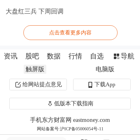
起就开启系统性探索。”孚创常务副总
大盘红三兵 下周回调
经理兼消费者业务总经理魏敏菁说道。
新能源后市场开启
“卡
位赛
”
点击查看更多内容
“从宏观角度来看，我们坚定地认为新
资讯
股吧
数据
行情
自选
导航
能源汽车的发展趋势是不可逆转的。市
触屏版
电脑版
场数据也印证了这一点，近几个月来新
给网站提点意见
下载App
能源汽车在新车销售中的占比已持续超
过50%。然而，在汽车后市场业务中，
低版本下载指南
新能源车辆的占比仍然较低，这主要是
手机东方财富网 eastmoney.com
新能源车
整体车龄较短所致。”孚创总
网站备案号:沪ICP备05006054号-11