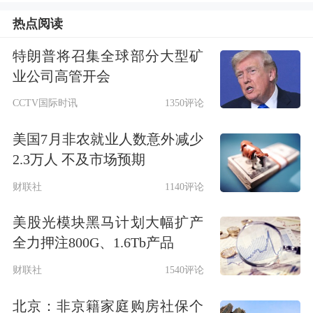
热点阅读
特朗普将召集全球部分大型矿
业公司高管开会
CCTV国际时讯
1350评论
美国7月非农就业人数意外减少
2.3万人 不及市场预期
作为埃克森美孚旗下的专业汽车养护服
财联社
1140评论
务品牌，美孚1号车养护战绩斐然。相
美股光模块黑马计划大幅扩产
全力押注800G、1.6Tb产品
关数据显示，截至今年一季度，其在网
财联社
1540评论
臻选店数量突破1300家，覆盖全国251
座城市；在网门店营业额与进店台次双
北京：非京籍家庭购房社保个