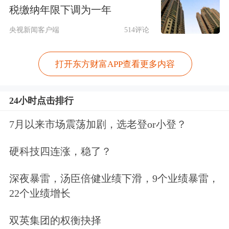
税缴纳年限下调为一年
双实现10%以上的同比增长；超过一半
央视新闻客户端
514评论
的进店车辆为20万元及以上的中高端车
型。在新媒体端，品牌线上用户数和订
打开东方财富APP查看更多内容
单净值，也均实现同比增长翻番的好成
绩。
24小时点击排行
7月以来市场震荡加剧，选老登or小登？
面对新能源汽车的蓬勃发展，孚创对外
发布美孚1号车养护
新能源
战略。“当
硬科技四连涨，稳了？
前，消费者对
电池
性能普遍存在担忧，
深夜暴雷，汤臣倍健业绩下滑，9个业绩暴雷，
包括电池续航焦虑、使用寿命和健康状
22个业绩增长
况等问题。针对这些痛点，我们自去年
双英集团的权衡抉择