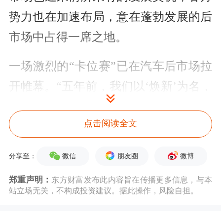
势力也在加速布局，意在蓬勃发展的后
市场中占得一席之地。
一场激烈的“卡位赛”已在汽车后市场拉
开帷幕。“五年前，我们以‘焕新’为名，
开启了一场深刻的品牌变革。这是一次
点击阅读全文
面向中国消费者的全面转型，更是一次
对行业高质量未来的坚定布局。”
埃克
微信
朋友圈
微博
分享至：
森美孚
（中国）投资有限公司北亚区总
郑重声明：
东方财富发布此内容旨在传播更多信息，与本
裁及孚创董事长张松彬说道。
站立场无关，不构成投资建议。据此操作，风险自担。