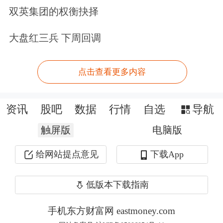
口”环境有所下行，中美5月进行贸易会
双英集团的权衡抉择
谈后关税降级的效果或需逐步显现，从
大盘红三兵 下周回调
高频数据来看6月出口数据或有所回
暖。综合来看，我们预计2025年二季度
点击查看更多内容
A股非金融盈利同比增速可能较一季度
资讯
股吧
数据
行情
自选
导航
放缓（1Q25全A/非金融归母净利润同
触屏版
电脑版
比增长+3.5%/+4.2%）。部分参考指标
包括：1）2025年1-5月工业企业利润同
给网站提点意见
下载App
比-1.1%，相比1-3月的+0.8%增速有所
低版本下载指南
回落。2）截至7月5日，根据中金公司
手机东方财富网 eastmoney.com
重点覆盖A股公司不完全统计（约1050