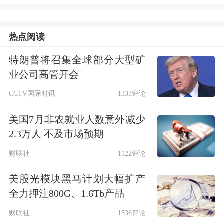
中报业绩。当前外部不确定性仍存，二
热点阅读
季度国内经济增长动能出现部分边际放
缓迹象，市场较为关注中报业绩的结构
特朗普将召集全球部分大型矿
业公司高管开会
线索。我们结合行业分析员自下而上预
CCTV国际时讯
1333评论
测，梳理了中报业绩预览供投资者参
美国7月非农就业人数意外减少
考：
2.3万人 不及市场预期
2025年中报A股盈利同比增速可能较一
财联社
1122评论
季度阶段性放缓，下半年盈利增速或好
美股光模块黑马计划大幅扩产
于上半年。内需方面，二季度社零增速
全力押注800G、1.6Tb产品
较快，1-5月社零总额同比+5.0%，较1-
财联社
1536评论