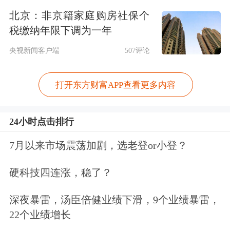
3月加快0.4ppt，尤其是以旧换新支持领
北京：非京籍家庭购房社保个
域内需有支撑；但
房地产
的量价均出现
税缴纳年限下调为一年
走弱，二季度住宅销售价格环比继续走
央视新闻客户端
507评论
低，住宅销售面积累计同比降幅扩大，
打开东方财富APP查看更多内容
地产板块业绩或继续对全市场业绩造成
影响。2Q25价格数据持续承压，4、5
24小时点击排行
月PPI同比增速分别为-2.7%、-3.3%，
7月以来市场震荡加剧，选老登or小登？
较一季度跌幅扩大，部分领域供需矛盾
硬科技四连涨，稳了？
仍在，对中上游企业业绩形成压力。外
需方面，4-5月出口金额同比分别
深夜暴雷，汤臣倍健业绩下滑，9个业绩暴雷，
22个业绩增长
+8.1%、+4.8%，增速相比3月“抢出