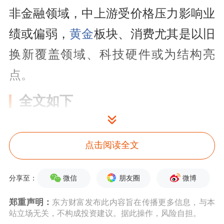
非金融领域，中上游受价格压力影响业
绩或偏弱，
黄金
板块、消费尤其是以旧
换新覆盖领域、科技硬件或为结构亮
点。
全文如下
中金 | 中报预览：哪些公司业绩有望超
点击阅读全文
预期
微信
朋友圈
微博
7月将进入中报预告披露高峰期。A股
分享至：
上市公司预计将在7月15日之前密集披
郑重声明：
东方财富发布此内容旨在传播更多信息，与本
站立场无关，不构成投资建议。据此操作，风险自担。
露中报业绩预告，并在8月底集中披露