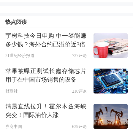
同时驱动业务规模持续增长，实现盈
利。今年上半年，针对原材料供应紧张
热点阅读
及出口政策变化，公司通过调整计价模
宇树科技今日申购 中一签能赚
式提高盈利。
多少钱？海外合约已溢价近3倍
21世纪经济报道
737评论
公司认为，凯世通团队始终致力于零部
苹果被曝正测试长鑫存储芯片
件国产化验证工作，截至目前，凯世通
用于在中国市场销售的设备
离子注入机设备的零部件国产化验证覆
财联社
210评论
盖率已超95%，全面涵盖硬件、软件及
清晨直线拉升！霍尔木兹海峡
控制类等核心零部件。在整个离子注入
突变！国际油价大涨
机市场，凯世通凭借多维度核心竞争
券商中国
639评论