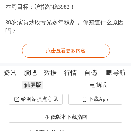
化合作，进一步完善产业布局。
本周目标：沪指站稳3982！
39岁演员炒股亏光多年积蓄， 你知道什么原因
要炒股，先开户。立即开户上车>>
吗？
文章来源：上海证券报·中国证券网
作者：朱帆
点击查看更多内容
原标题：万业企业：下半年铋业务新产线将投产 锚定集成电路关键
核心领域
资讯
股吧
数据
行情
自选
导航
触屏版
电脑版
给网站提点意见
下载App
低版本下载指南