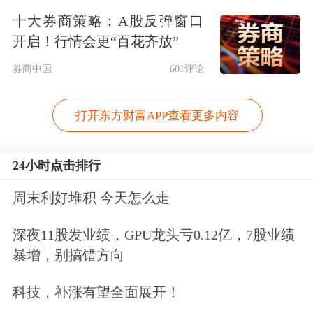
力，能够形成差异化发展优势。
十大券商策略：A股反弹窗口
公司2025年会将业务重心锚定国内集成
开启！行情会更“百花齐放”
电路关键核心领域，把为集成电路先进
券商中国
601评论
制程提供材料、设备、零配件等作为公
打开东方财富APP查看更多内容
司的核心业务。在设备板块，公司聚焦
高端装备离子注入机领域精耕细作，持
24小时点击排行
续提升市场竞争实力。依托先导科技集
周末利好堆积 今天怎么走
团的技术积淀与自身现有产业基础，万
深夜11股发业绩，GPU龙头亏0.12亿，7股业绩
业企业正加速整合双方资源，全力推进
暴增，别搞错方向
关键领域的国产化发展进程。未来，公
科技，补涨有望全面展开！
司将密切跟踪市场动态，择机开展平台