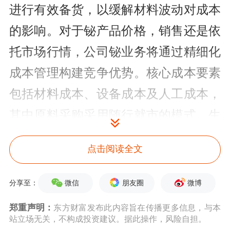
进行有效备货，以缓解材料波动对成本
的影响。对于铋产品价格，销售还是依
托市场行情，公司铋业务将通过精细化
成本管理构建竞争优势。核心成本要素
包括材料成本、设备成本及人工成本，
其中原料采购采用随行就市的模式，生
产环节依托自有产线建设生产与集团生
点击阅读全文
产基地委托加工协同，既保障产能弹性
又平衡固定成本投入；销售端会结合市
微信
朋友圈
微博
分享至：
场价格变化与海内外客户成本诉求适当
郑重声明：
东方财富发布此内容旨在传播更多信息，与本
调整，在满足不同区域市场价值诉求的
站立场无关，不构成投资建议。据此操作，风险自担。