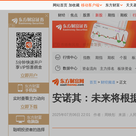
网站首页
加收藏
移动客户端
东方财富
天天
财经
焦点
股票
新股
期指
期权
关
闭
行情中心
指数
期指
期权
个股
板
数据中心
资金流向
主力排名
板块资金
首页
>
财经频道
>
正文
安诺其：未来将根
2025年07月06日 22:01
作者：周映彤
来源：人