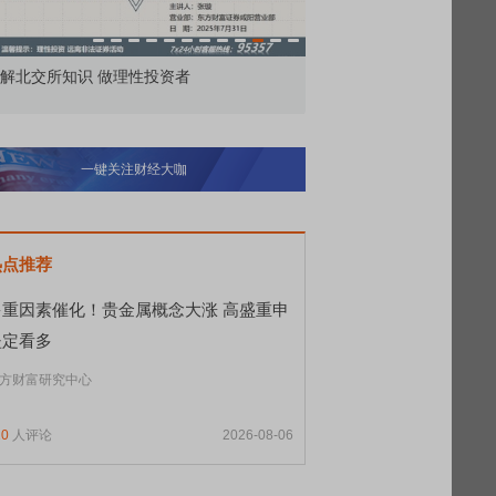
解北交所知识 做理性投资者
市价委托那么多种，究竟
一键关注财经大咖
热点推荐
多重因素催化！贵金属概念大涨 高盛重申
坚定看多
方财富研究中心
10
人评论
2026-08-06