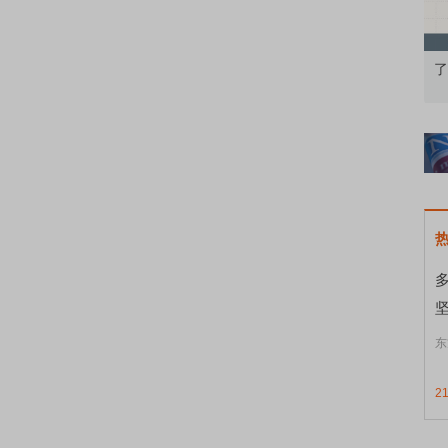
果：A股再平衡的
债券知识通识：从基础认知到特色品种
了
东
2