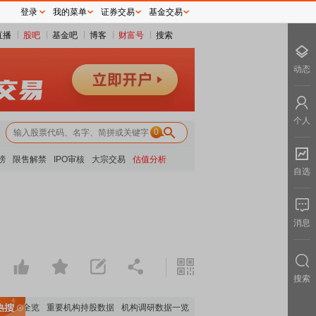
登录
我的菜单
证券交易
基金交易
直播
股吧
基金吧
博客
财富号
搜索
动态
个人
0
榜
限售解禁
IPO审核
大宗交易
估值分析
自选
消息
搜索
分析全览
重要机构持股数据
机构调研数据一览
主力最新动向
上市公司限售股解