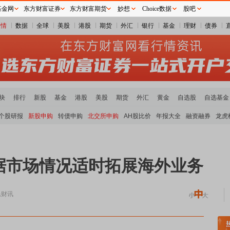
基金网
东方财富证券
东方财富期货
妙想
Choice数据
股吧
行情
数据
全球
美股
港股
期货
外汇
银行
基金
理财
债券
块
排行
新股
基金
港股
美股
期货
外汇
黄金
自选股
自选基金
个股研报
新股申购
转债申购
北交所申购
AH股比价
年报大全
融资融券
龙虎
据市场情况适时拓展海外业务
民财讯
贵金属板块领涨
小金属板块走强
半导体板块活跃
沪深资金流向
A股估值