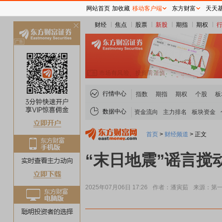
网站首页
加收藏
移动客户端
东方财富
天天
财经
焦点
股票
新股
期指
期权
关
闭
行情中心
指数
期指
期权
个股
板
数据中心
资金流向
主力排名
板块资金
首页
>
财经频道
>
正文
“末日地震”谣言
2025年07月06日 17:26
作者：潘寅茹
来源：第
稀土