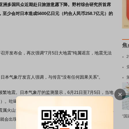
，亚洲多国民众近期赴日旅游意愿下降。野村综合研究所首席
少会对日本造成5600亿日元（约合人民币258.7亿元）的
焦
开发布会，再次强调“7月5日大地震”纯属谣言，地震无法
本气象厅发言人强调，与传言“没有任何因果关系”。
地震。日本气象厅的监测显示，6月21日至7月5日，当地
5级）。吐噶喇列岛位于鹿儿岛县南部，由12座岛组成，其中7
震属火山活动引发的“震群型地震”，能量释放均匀，与特大地
“国
会出现类似活动。2021年12月和2023年9月也曾出现过地