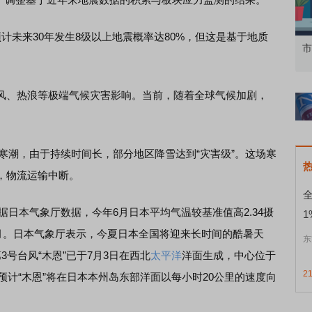
未来30年发生8级以上地震概率达80%，但这是基于地质
知到特色品种
了解北交所知识 做理性投资者
市
、热浪等极端气候灾害影响。当前，随着全球气候加剧，
寒潮，由于持续时间长，部分地区降雪达到“灾害级”。这场寒
，物流运输中断。
日本气象厅数据，今年6月日本平均气温较基准值高2.34摄
1
6月。日本气象厅表示，今夏日本全国将迎来长时间的酷暑天
东
号台风“木恩”已于7月3日在西北
太平洋
洋面生成，中心位于
2
预计“木恩”将在日本本州岛东部洋面以每小时20公里的速度向