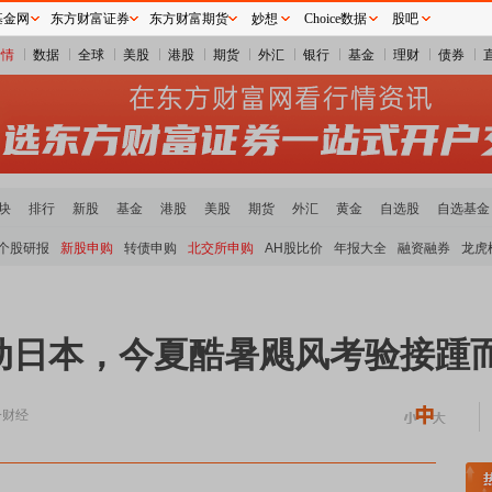
基金网
东方财富证券
东方财富期货
妙想
Choice数据
股吧
行情
数据
全球
美股
港股
期货
外汇
银行
基金
理财
债券
块
排行
新股
基金
港股
美股
期货
外汇
黄金
自选股
自选基金
个股研报
新股申购
转债申购
北交所申购
AH股比价
年报大全
融资融券
龙虎
搅动日本，今夏酷暑飓风考验接踵
一财经
板块领涨
小金属板块走强
半导体板块活跃
沪深资金流向
A股估值分析全览
重要