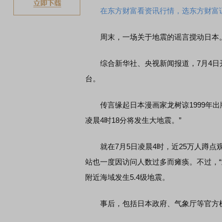
在东方财富看资讯行情，选东方财富
周末，一场关于地震的谣言搅动日本
综合新华社、央视新闻报道，7月4日开
台。
传言缘起日本漫画家龙树谅1999年出版
凌晨4时18分将发生大地震。”
就在7月5日凌晨4时，近25万人蹲点
站也一度因访问人数过多而瘫痪。不过，
附近海域发生5.4级地震。
事后，包括日本政府、气象厅等官方机