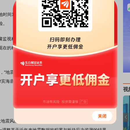
间14时01分发生4.8级地震，最大震感为震度5级，震源
险。
监视科科长海老田绫贵说，预测地震必须包含三个要素，
现在的科学技术水平，还无法预测这三点，此类谣言传播纯
“地震预测仍是世界难题，无证据支持特定日期灾难。日本
律宾海底爆发的地质矛盾，表示两地分属不同板块，间隔6000
视
地震风险评估报告》提到，未来30年内，该区域发生8级以
这一调整基于近年来地震数据的积累与板块应力监测的结果。