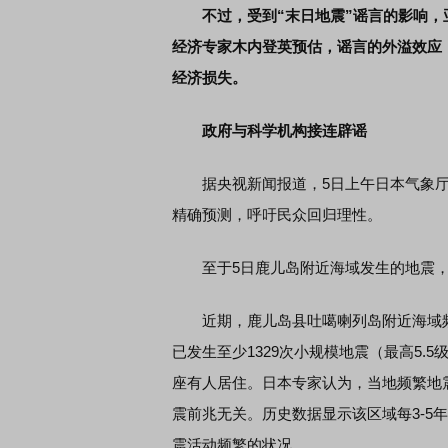
不过，受到“末日地震”谣言的影响
经济专家木内登英预估，谣言的外溢效应，至
经济损失。
政府与科学机构接连辟谣
据央视新闻报道，5日上午日本气象厅召
精确预测，呼吁民众回归理性。
至于5日鹿儿岛附近海域发生的地震，日
近期，鹿儿岛县吐噶喇列岛附近海域频繁
已发生至少1329次小规模地震（最高5.
座有人居住。日本专家认为，当地频繁地
震前兆无关。历史数据显示该区域每3-5年就
震活动频繁的状况。