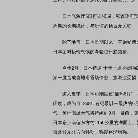
日本气象厅5日再次强调，尽管政府预计
席连线｜东方财富证券陈果：A股再平衡的
债券知识通识：从基础认
周期的长期统计，与所谓的预言无关联。
，将吹向何处
除了地震，日本长期以来一直饱受飓风
日本面对极端气候的考验也日趋频繁。
今年2月，日本遭遇“十年一遇”的最强
潮一度造成当地滑雪场停业，旅游业受损
进入夏季，日本刚刚度过“最热6月”。据
氏度，成为自1898年有纪录以来最热的
气，预计高温天气将持续到9月。目前，第3
日本东京南偏东方约1150公里的洋面上。
偏北转东北方向移动，强度逐渐增强。