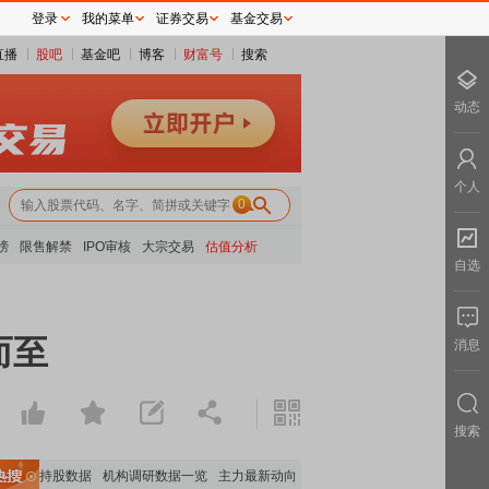
登录
我的菜单
证券交易
基金交易
直播
股吧
基金吧
博客
财富号
搜索
动态
个人
0
榜
限售解禁
IPO审核
大宗交易
估值分析
自选
而至
消息
搜索
机构持股数据
机构调研数据一览
主力最新动向
上市公司限售股解禁一览
昨日涨