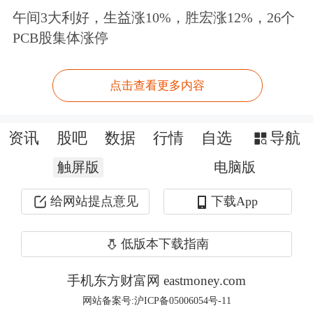
午间3大利好，生益涨10%，胜宏涨12%，26个
低位震荡，信用利差、期限利差等结构
PCB股集体涨停
性机会基本被市场挖掘殆尽，纯债类基
金的策略空间大幅收窄。
点击查看更多内容
刘万锋：经过2024年全年利率大幅下
资讯
股吧
数据
行情
自选
导航
行，在票息普遍较低的背景下，各类机
触屏版
电脑版
构博弈资本利得的行为明显增加。今年
给网站提点意见
下载App
以来，纯债基金一方面静态收益率差异
不大、信用下沉性价比不高；另一方
低版本下载指南
面，对资本利得的追逐愈发内卷，利率
手机东方财富网 eastmoney.com
波段交易的难度也在增大，这造成策略
网站备案号:沪ICP备05006054号-11