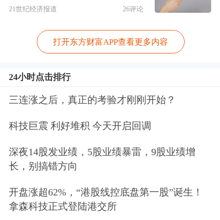
类基金业绩难做？
21世纪经济报道
26评论
陈钟闻：年初以来，债券利率整体呈现
打开东方财富APP查看更多内容
先上后下的态势。市场波动先后围绕两
条主线展开：一季度主要是在资金面偏
24小时点击排行
紧、风险偏好压制的宏观背景下，机构
三连涨之后，真正的考验才刚刚开始？
行为主导中观维度资金流动的变化，进
科技巨震 利好堆积 今天开启回调
而影响曲线定价；二季度主要是受到贸
深夜14股发业绩，5股业绩暴雷，9股业绩增
易战等外围宏观叙事的影响，结合内部
长，别搞错方向
货币政策的“双降”兑现，定价主导权逐
开盘涨超62%，“港股线控底盘第一股”诞生！
渐切换至更侧重宏观的力量。与此同
拿森科技正式登陆港交所
时，信用利差震荡压缩。债市绝对利率