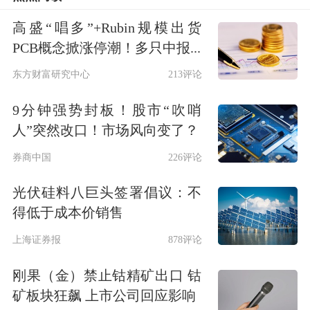
高盛“唱多”+Rubin规模出货
PCB概念掀涨停潮！多只中报...
东方财富研究中心
213评论
9分钟强势封板！股市“吹哨
人”突然改口！市场风向变了？
券商中国
226评论
光伏硅料八巨头签署倡议：不
得低于成本价销售
当前债市收益率处历史较低水平
上海证券报
878评论
中国基金报：上半年债市一波三折，你
刚果（金）禁止钴精矿出口 钴
对上半年债市整体如何评价？为何纯债
矿板块狂飙 上市公司回应影响