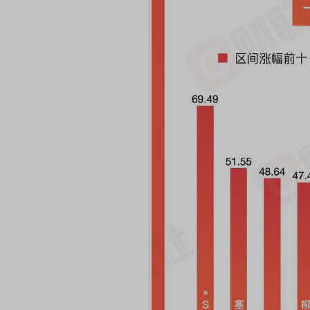
席连线｜东方财富证券陈果：A股再平衡的
债券知识通识：从基础认
，将吹向何处