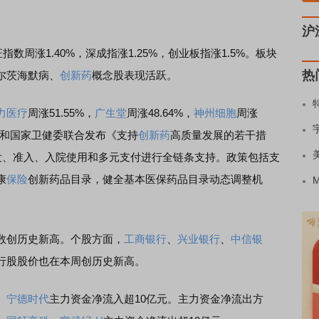
沪
涨1.40%，深成指涨1.25%，创业板指涨1.5%。板块
热
尔茨海默病、
创新药
概念股表现活跃。
力医疗
周涨51.55%，
广生堂
周涨48.64%，
神州细胞
周涨
保局和国家卫健委联合发布《支持
创新药
高质量发展的若干措
研发、准入、入院使用和多元支付进行全链条支持。政策包括支
康
保险
创新药品目录，健全基本医保药品目录动态调整机
数创历史新高。个股方面，
工商银行
、
兴业银行
、
中信银
行股股价也在本周创历史新高。
、
宁德时代
主力资金净流入超10亿元。主力资金净流出方