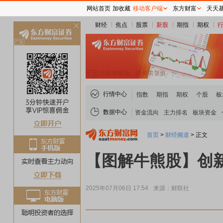
网站首页
加收藏
移动客户端
东方财富
天天
财经
焦点
股票
新股
期指
期权
关
闭
行情中心
指数
期指
期权
个股
板
数据中心
资金流向
主力排名
板块资金
首页
>
财经频道
>
正文
【图解牛熊股】创
2025年07月06日 17:54
来源：财联社
稀土板块领涨
元件板块走强