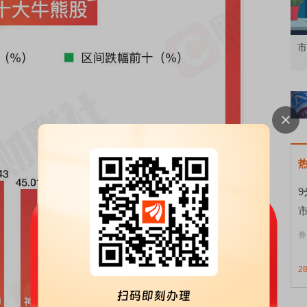
知到特色品种
了解北交所知识 做理性投资者
市
券
2