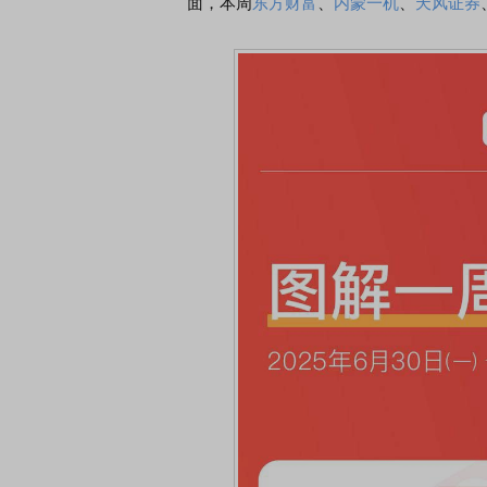
面，本周
东方财富
、
内蒙一机
、
天风证券