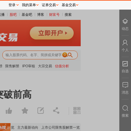
登录
我的菜单
证券交易
基金交易
直播
股吧
基金吧
博客
财富号
搜索
动态
个人
0
榜
限售解禁
IPO审核
大宗交易
估值分析
自选
突破前高
消息
搜索
据一览
主力最新动向
上市公司限售股解禁一览
昨日涨停
电力板块走强
稀土板