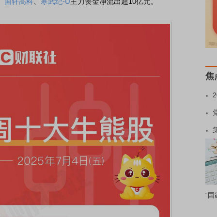
、
国轩高科
、
寒武纪-U
主力资金净流出超10亿元。
焦
“国