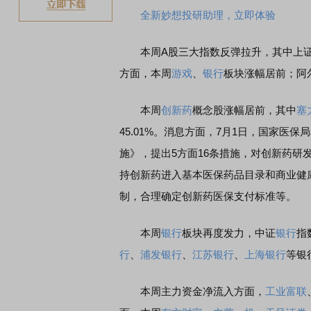
全新妙想投研助理，立即体验
本周A股三大指数反弹拉升，其中上证指数周
方面，本周
游戏
、
银行
板块涨幅居前；阿
本周
创新药
概念股涨幅居前，其中
塞
45.01%。消息方面，7月1日，国家医
施》，提出5方面16条措施，对创新药
持创新药进入基本医保药品目录和商业健
制，合理确定创新药医保支付标准等。
本周
银行
板块再度发力，中证
银行
指
行
、
浦发银行
、
江苏银行
、
上海银行
等银
本周主力资金净流入方面，
工业富联