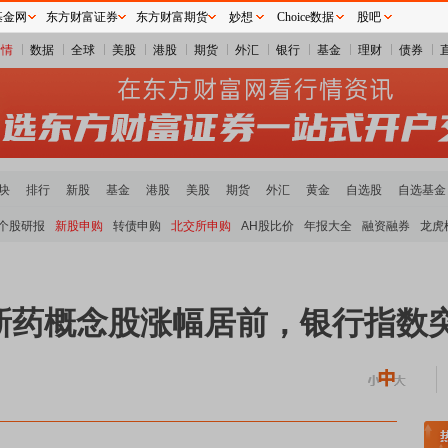
基金网
东方财富证券
东方财富期货
妙想
Choice数据
股吧
行情
数据
全球
美股
港股
期货
外汇
银行
基金
理财
债券
块
排行
新股
基金
港股
美股
期货
外汇
黄金
自选股
自选基金
个股研报
新股申购
转债申购
北交所申购
AH股比价
年报大全
融资融券
龙虎
新药概念股涨幅居前，银行指数
半导体板块活跃
沪深资金流向
A股估值分析全览
重要机构持股数据
机构调研数